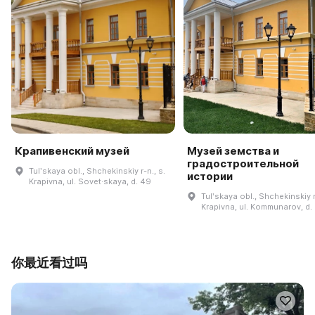
Крапивенский музей
Музей земства и
градостроительной
Tulʹskaya obl., Shchekinskiy r-n., s.
истории
Krapivna, ul. Sovet·skaya, d. 49
Tulʹskaya obl., Shchekinskiy r
Krapivna, ul. Kommunarov, d.
你最近看过吗