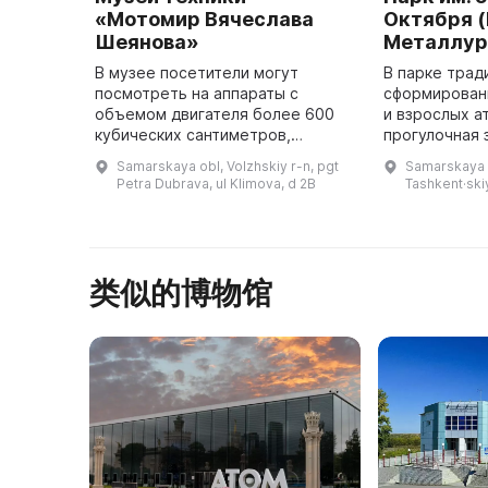
«Мотомир Вячеслава
Октября 
Шеянова»
Металлур
В музее посетители могут
В парке трад
посмотреть на аппараты с
сформирован
объемом двигателя более 600
и взрослых а
кубических сантиметров,
прогулочная 
представленные в
летних кафе,
Samarskaya obl, Volzhskiy r-n, pgt
Samarskaya o
восстановленном ходовом
мероприятий 
Petra Dubrava, ul Klimova, d 2B
Tashkent·skiy
состоянии. Всего их 104 штуки,
также водная
распределенные по 5 группа ...
类似的博物馆