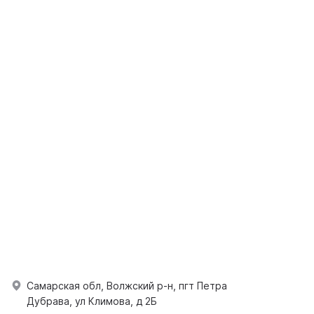
Самарская обл, Волжский р-н, пгт Петра
Дубрава, ул Климова, д 2Б