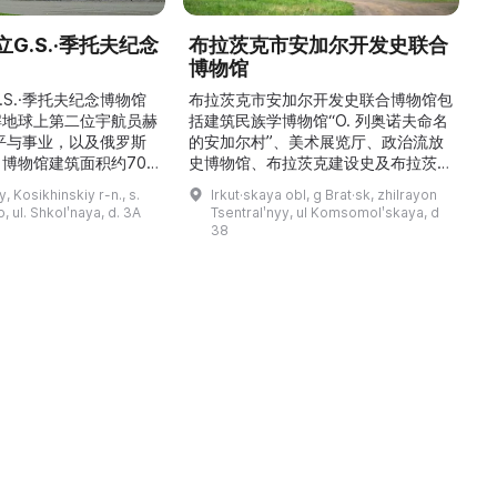
G.S.·季托夫纪念
布拉茨克市安加尔开发史联合
博物馆
\
稳
.S.·季托夫纪念博物馆
布拉茨克市安加尔开发史联合博物馆包
解地球上第二位宇航员赫
括建筑民族学博物馆“О. 列奥诺夫命名
平与事业，以及俄罗斯
的安加尔村”、美术展览厅、政治流放
博物馆建筑面积约700
史博物馆、布拉茨克建设史及布拉茨克
9000多件独特物品。
市史博物馆，以及设有学术图书馆的馆
y, Kosikhinskiy r-n., s.
Irkut·skaya obl, g Brat·sk, zhilrayon
.S.·季托夫的个人物品
藏部。博物馆的主要工作方向为科研、
 ul. Shkolʹnaya, d. 3A
Tsentralʹnyy, ul Komsomolʹskaya, d
带有宇航员签名的报纸、
利用馆藏创建展陈与展览、收集并对馆
38
模型、钱币与奖章收藏、
藏文物进行学术描述、编制与开展讲解
及L-29教练机和“联盟
活动，以及举办艺术沙龙、见面会与节
）”返回舱等展品。展览
庆活动。最有价值的收藏包括：埃文克
产航天的力量与荣耀，追
人的民族学资料及萨满教祭祀用品、
19—20 世纪的圣像与 ...