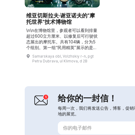
维亚切斯拉夫·谢亚诺夫的“摩
托世界”技术博物馆
\n\n在博物馆里，参观者可以看到排量
超过600立方厘米、以修复后可行驶状
态展出的摩托车。共有104辆，分为5
个组别。第一组“民用精英”展示的是性
能最强的摩托车：时速超过100英里。
Samarskaya obl, Volzhskiy r-n, pgt
第二组“军用精英”展示的是带有侧车轮
Petra Dubrava, ul Klimova, d 2B
驱动的军用车辆、为战争专门设计的装
备和三轮摩托。第三组“黄金时代高级
型号”由厂商曾经生产过的最大排量摩
托车组成。最后一组“俄罗斯系列”展示
了从1923年开始到60年代中期的赛车
车型。...
给你的一封信！
每周一次，我们将发送公告，博客，促销
地的展览。