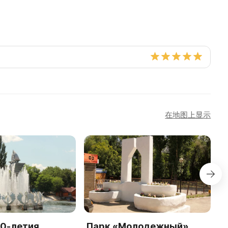
在地图上显示
50-летия
Парк «Молодежный»
M