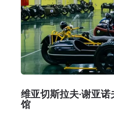
维亚切斯拉夫·谢亚诺
馆