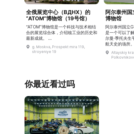
全俄展览中心（ВДНХ）的
阿尔泰州国立
“ATOM”博物馆（19号馆）
博物馆
“ATOM”博物馆是一个科技与技术相结
阿尔泰州国立G
合的展览综合体，介绍核工业的历史和
是一个可以了
最新成就。 ...
尔曼·季托夫生
航天史的场所。
g. Moskva, Prospekt mira 119,
平方米，收藏有
stroyeniye 19
Altayskiy kra
这里可以看到G
Polkovnikovo,
收藏、照片、
航天器和卫星
宇航员食品，以
V（季托夫版本
你最近看过吗
让人感受到国
溯太空飞 ...