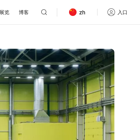
zh
展览
博客
入口