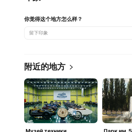
你觉得这个地方怎么样？
附近的地方
Музей техники
Парк им. 