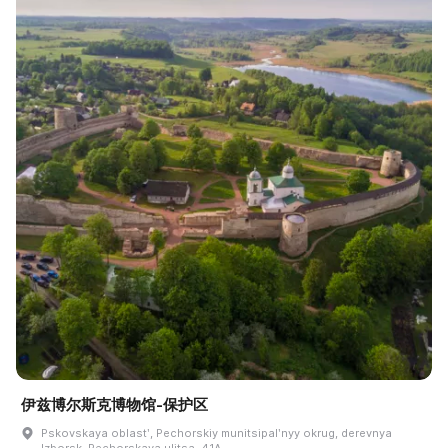
伊兹博尔斯克博物馆-保护区
Pskovskaya oblastʹ, Pechorskiy munitsipalʹnyy okrug, derevnya
Izborsk, Pechorskaya ulitsa, 41A