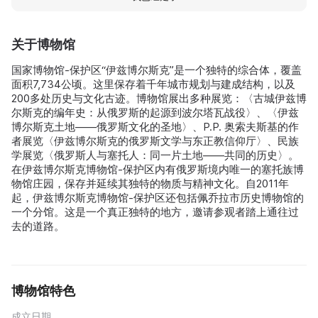
关于博物馆
国家博物馆-保护区“伊兹博尔斯克”是一个独特的综合体，覆盖
面积7,734公顷。这里保存着千年城市规划与建成结构，以及
200多处历史与文化古迹。博物馆展出多种展览：〈古城伊兹博
尔斯克的编年史：从俄罗斯的起源到波尔塔瓦战役〉、〈伊兹
博尔斯克土地——俄罗斯文化的圣地〉、P.P. 奥索夫斯基的作
者展览〈伊兹博尔斯克的俄罗斯文学与东正教信仰厅〉、民族
学展览〈俄罗斯人与塞托人：同一片土地——共同的历史〉。
在伊兹博尔斯克博物馆-保护区内有俄罗斯境内唯一的塞托族博
物馆庄园，保存并延续其独特的物质与精神文化。自2011年
起，伊兹博尔斯克博物馆-保护区还包括佩乔拉市历史博物馆的
一个分馆。这是一个真正独特的地方，邀请参观者踏上通往过
去的道路。
博物馆特色
成立日期