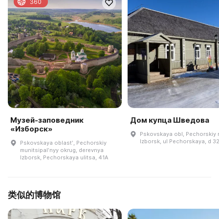
360
Музей-заповедник
Дом купца Шведова
«Изборск»
Pskovskaya obl, Pechorskiy r
Izborsk, ul Pechorskaya, d 3
Pskovskaya oblastʹ, Pechorskiy
munitsipalʹnyy okrug, derevnya
Izborsk, Pechorskaya ulitsa, 41A
类似的博物馆