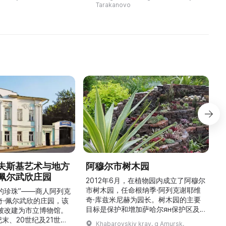
ба на вершине
венчались Александр
Tarakanovo
холма Бобловая ...
Александрович и ...
夫斯基艺术与地方
阿穆尔市树木园
佩尔武欣庄园
2012年6月，在植物园内成立了阿穆尔
市树木园，任命根纳季·阿列克谢耶维
的珍珠”——商人阿列克
奇·库兹米尼赫为园长。树木园的主要
世
奇·佩尔武欣的庄园，该
目标是保护和增加萨哈尔ян保护区及
年被改建为市立博物馆。
红豆杉林的植被，并创建远东地区稀有
纪末、20世纪及21世纪
Khabarovskiy kray, g Amursk,