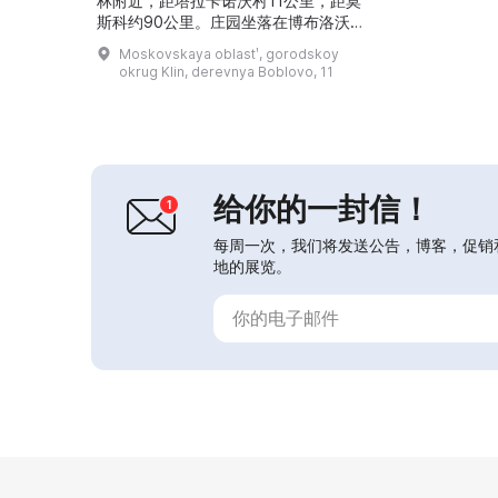
林附近，距塔拉卡诺沃村11公里，距莫
斯科约90公里。庄园坐落在博布洛沃
山顶，可俯瞰周围全景。门捷列夫按其
Moskovskaya oblastʹ, gorodskoy
设计建造了带有实验室的宅第，布置了
okrug Klin, derevnya Boblovo, 11
种植奇异植物的风景公园，建有气象站
和农业试验田，在那里进行了矿物肥料
的试验。他还在此试验风力发动机，并
于1887年进行了热气球飞行。今天宅
第内为门捷列夫博物馆，参观者可了解
这位伟大科学家的生...
给你的一封信！
每周一次，我们将发送公告，博客，促销
地的展览。