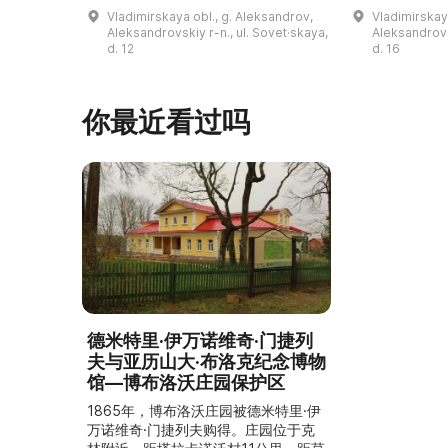
击场、“儿童之城”游乐区、户外健身器
初艺术家与工
Vladimirskaya obl., g. Aleksandrov,
Vladimirskay
材“Воркаут”、免费儿童游乐设施、游
于了解亚历山
Aleksandrovskiy r-n., ul. Sovet·skaya,
Aleksandrovs
乐项目“Веломобиль”、充气蹦床“吉
博物馆举办临
d. 12
d. 16
普”。2019年，作为“城市环境塑造”项
提供传统与戏
目的一部分，公园进行了部分整治：新
人和儿童的工
舞台建成，新的观景平台和中央林荫大
夫区的学前和
你最近看过吗
道得到完善，并安装了视 ...
馆课程。 ...
德米特里·伊万诺维奇·门捷列
夫与亚历山大·布洛克纪念博物
馆—博布洛沃庄园保护区
1865年，博布洛沃庄园被德米特里·伊
万诺维奇·门捷列夫购得。庄园位于克