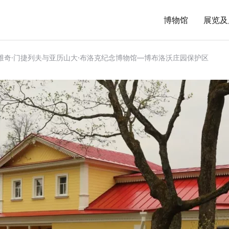
博物馆
展览及
维奇·门捷列夫与亚历山大·布洛克纪念博物馆—博布洛沃庄园保护区