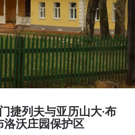
·门捷列夫与亚历山大·布
布洛沃庄园保护区