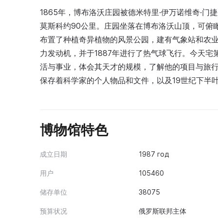
1865年，博布洛沃庄园被德米特里·伊万诺维奇·
莫斯科约90公里。庄园坐落在博布洛沃山顶，可俯
布置了种植奇异植物的风景公园，建有气象站和农
力发动机，并于1887年进行了热气球飞行。今天
活与事业，体会其天才的规模，了解他的项目与旅行
保存着科学家的个人物品和文件，以及19世纪下半
博物馆特色
成立日期
1987 год
用户
105460
储存单位
38075
预算状况
俄罗斯联邦主体