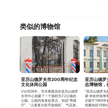
профессор ботаники и ректор
Стояла усадь
Санк ...
类似的博物馆
亚历山德罗夫市200周年纪念
亚历山德罗
文化休闲公园
志博物馆，
\r\n1928年，市共青团员在亚历山德罗
“亚历山德罗夫
夫市中心创建了一个面积为7.2公顷的
谢·米哈伊洛维
公园。公园内有多处景点，包括“弯镜
庄园于1989
厅”、“儿童复古投币游戏机”、气压射
馆藏包括19世