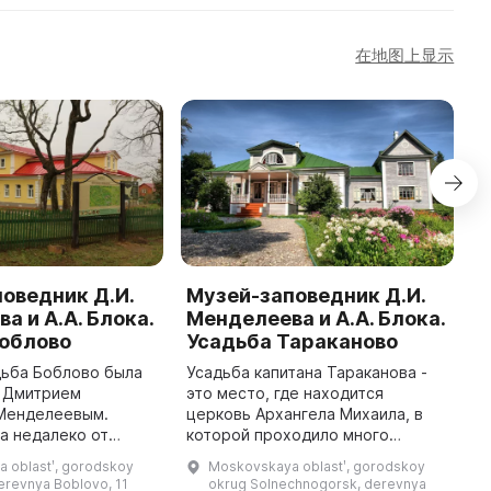
在地图上显示
оведник Д.И.
Музей-заповедник Д.И.
D
а и А.А. Блока.
Менделеева и А.А. Блока.
B
Боблово
Усадьба Тараканово
B
адьба Боблово была
Усадьба капитана Тараканова -
I
 Дмитрием
это место, где находится
a
Менделеевым.
церковь Архангела Михаила, в
M
а недалеко от
которой проходило много
1
м от деревни
знаменательных событий. Здесь
T
 oblastʹ, gorodskoy
Moskovskaya oblastʹ, gorodskoy
 в 90 км от Москвы.
отпевали деда А. А. Блока,
M
derevnya Boblovo, 11
okrug Solnechnogorsk, derevnya