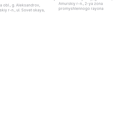
和药用植物及露地栽培植物的种植区。
艺美术大师的作品，有助
Amurskiy r-n., 2-ya zona
a obl., g. Aleksandrov,
树木园尤其以其收集的列入红色名录的
1
德罗夫地区的艺术创作。
promyshlennogo rayona
kiy r-n., ul. Sovet·skaya,
远东植物而自豪（尖叶红豆杉、
建
时展览与常设展览，同时
Microbiota属、萨金特杜松、馨香卫
1
剧化的导览，以及面向成
矛、施里彭巴赫杜鹃）。树木园的设立
后
作坊。还可为亚历山德罗
旨在保护远东珍贵和受保护的植物，开
中小学机构预约外出博物
展科学研究，进行审美 ...