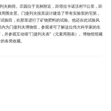
门捷列夫购得。庄园位于克林附近，距塔拉卡诺沃村11公里，距
瞰周围全景。门捷列夫按其设计建造了带有实验室的宅第，
业试验田，在那里进行了矿物肥料的试验。他还在此试验风
宅第内为门捷列夫博物馆，参观者可了解这位伟大科学家的生
，并参观互动墙“门捷列夫表”（元素周期表）。博物馆馆藏
叶的各类收藏。