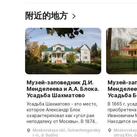
附近的地方
Музей-заповедник Д.И.
Музей-зап
Менделеева и А.А. Блока.
Менделеев
Усадьба Шахматово
Усадьба 
Усадьба Шахматово - это место,
В 1865 г. ус
которое Александр Блок
приобретена
охарактеризовал как «угол рая
Ивановичем 
неподалеку от Москвы». В 1874
Находится он
году её приобрел А. Н. Бекетов,
Клина, в 11 к
Moskovskaya obl., Solnechnogorskiy
Moskovskaya
дед Александра Блока,
Тараканово и
r-n., d. Gudino
okrug Klin, 