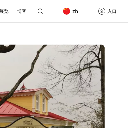
zh
展览
博客
入口