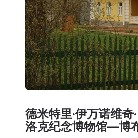
德米特里·伊万诺维奇
洛克纪念博物馆—博