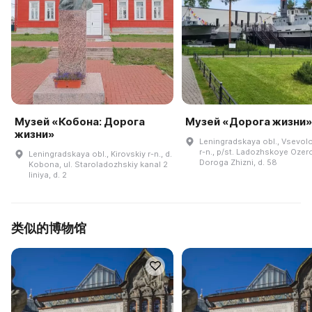
Музей «Кобона: Дорога
Музей «Дорога жизни»
жизни»
Leningradskaya obl., Vsevol
r-n., p/st. Ladozhskoye Ozero
Leningradskaya obl., Kirovskiy r-n., d.
Doroga Zhizni, d. 58
Kobona, ul. Staroladozhskiy kanal 2
liniya, d. 2
类似的博物馆