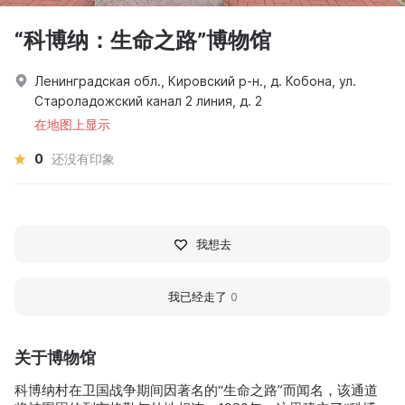
“科博纳：生命之路”博物馆
Ленинградская обл., Кировский р-н., д. Кобона, ул.
Староладожский канал 2 линия, д. 2
在地图上显示
0
还没有印象
我想去
我已经走了
0
关于博物馆
科博纳村在卫国战争期间因著名的“生命之路”而闻名，该通道