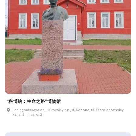
“科博纳：生命之路”博物馆
Leningradskaya obl., Kirovskiy r-n., d. Kobona, ul. Staroladozhskiy
kanal 2 liniya, d. 2