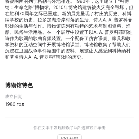
将被围困的列宁格勒与外地相连。1980年，这里建立了“科博
纳：生命之路”博物馆。2010年博物馆建筑被火灾完全毁坏，但
在胜利70周年之际已重建。新的展览呈现了村庄的历史、科博
纳学校的历史、拉多加湖沿岸村落的生活、诗人A. A. 普罗科菲
耶娃的生活与创作。博物馆陈列有独特的艺术与制图资料、渔
船、民俗生活用品。在一个展厅中设置了以A. A. 普罗科菲耶娃
诗作为歌词的歌曲音频装置。一个配备了仿古课桌、家具和教
学资料的互动空间中开展博物馆课堂。博物馆收集了帮助人们
沉浸在卫国战争事件氛围中的资料。展览让人感受到科博纳村
和著名诗人A. A. 普罗科菲耶娃的历史。
博物馆特色
成立日期
1980 год
你在文本中发现错误了吗? 选择它并单击
报告错误