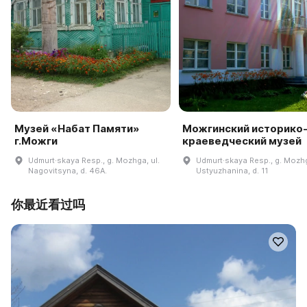
Музей «Набат Памяти»
Можгинский историко
г.Можги
краеведческий музей
Udmurt·skaya Resp., g. Mozhga, ul.
Udmurt·skaya Resp., g. Mozhg
Nagovitsyna, d. 46A.
Ustyuzhanina, d. 11
你最近看过吗