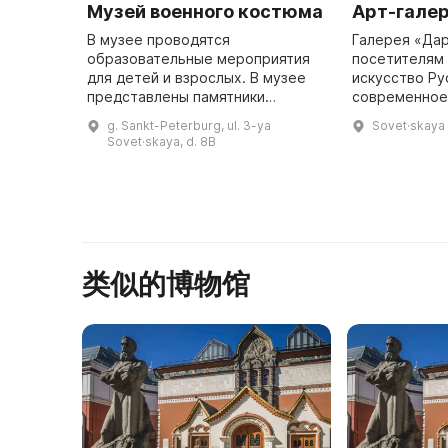
Музей военного костюма
Арт-гале
В музее проводятся
Галерея «Да
образовательные мероприятия
посетителям
для детей и взрослых. В музее
искусство Ру
представлены памятники
современное 
истории и культуры,
коллекции п
g. Sankt-Peterburg, ul. 3-ya
Sovet·skaya u
посвященные воинам России. 10
живопись, гр
Sovet·skaya, d. 8B
июля 2000 года в Петербурге
традиционны
был открыт Музей во ...
类似的博物馆