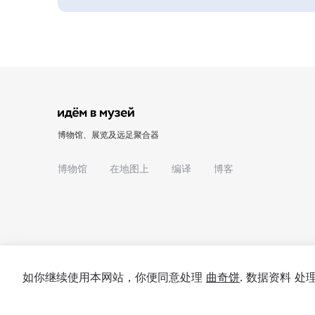
博物馆、展览及远足聚合器
博物馆
在地图上
编译
博客
如你继续使用本网站，你便同意处理
曲奇饼
. 数据资料 
© 2022 - 2026 "我们去博物馆吧"
关于项目
私隐