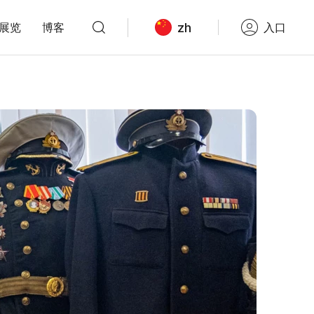
zh
展览
博客
入口