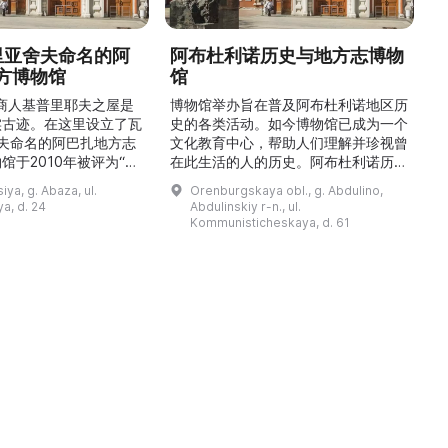
德里亚舍夫命名的阿
阿布杜利诺历史与地方志博物
方博物馆
馆
1
的商人基普里耶夫之屋是
博物馆举办旨在普及阿布杜利诺地区历
实古迹。在这里设立了瓦
史的各类活动。如今博物馆已成为一个
舍夫命名的阿巴扎地方志
文化教育中心，帮助人们理解并珍视曾
馆于2010年被评为“哈
在此生活的人的历史。阿布杜利诺历史
市级博物馆”。博物馆
与地方志博物馆于1966年在当地知名
ya, g. Abaza, ul.
Orenburgskaya obl., g. Abdulino,
及哈卡斯地区自公元前4
人士的倡议下创建。最初位于共产党街
a, d. 24
Abdulinskiy r-n., ul.
为主题，展出有箭头、刀
274号商人沃罗比约夫住宅附属建筑
Kommunisticheskaya, d. 61
质胸针、石磨等。庄园被
内。现址为共产党街61号。馆内常设
绕，院内有宽敞的谷仓和
展览包括“农民小屋”、“阿布杜利诺的
耶夫之屋是了解阿巴扎历
商人”、“战斗荣耀厅”和“阿布杜利诺：
史并度过难忘时光的绝佳场所。 ...
20世纪”。博物馆定期举办旨在推广阿
布杜利诺地区历史 ...