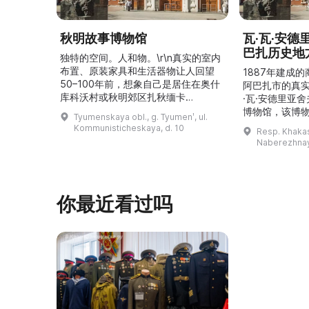
秋明故事博物馆
瓦·瓦·安
巴扎历史地
独特的空间。人和物。\r\n真实的室内
布置、原装家具和生活器物让人回望
1887年建成
50–100年前，想象自己是居住在奥什
阿巴扎市的真
库科沃村或秋明郊区扎秋缅卡
·瓦·安德里亚
（Затюменка）的一座小木屋的居
博物馆，该博物
Tyumenskaya obl., g. Tyumenʹ, ul.
民。\r\n\r\n博物馆的展览再现了我曾
卡斯共和国最佳
Kommunisticheskaya, d. 10
Resp. Khakasi
祖母安娜·科尔尼洛夫娜·奥什库科娃
的陈列以城市
Naberezhnay
（Анна Корниловна Ошкукова）一
–3世纪的历史
家的日常生活场景——她是一位“世代
具、青铜与银
为农”的农妇，其祖先在16世纪末是最
坚固的砖墙环
早从北德维纳（Северна ...
马厩。基普里
你最近看过吗