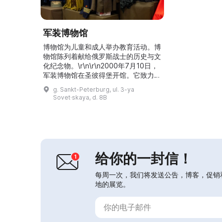
军装博物馆
博物馆为儿童和成人举办教育活动。博
物馆陈列着献给俄罗斯战士的历史与文
化纪念物。\r\n\r\n2000年7月10日，
军装博物馆在圣彼得堡开馆。它致力于
纪念为祖国牺牲的不朽英雄。馆藏有
g. Sankt-Peterburg, ul. 3-ya
2.5万多件跨越不同时期的展品：从16
Sovet·skaya, d. 8B
世纪到20世纪。在这里可以看到制
服、军用大衣、头饰、鞋靴、军用装
备、武器以及许多其他物品。博物馆参
与历史重演活动，并参与军事题材电影
和节目的拍摄。这里为各年龄段人群举
办教育活动。博...
给你的一封信！
每周一次，我们将发送公告，博客，促销
地的展览。