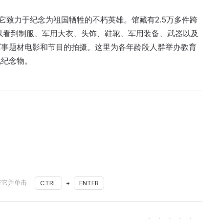
馆。它致力于纪念为祖国牺牲的不朽英雄。馆藏有2.5万多件跨
可以看到制服、军用大衣、头饰、鞋靴、军用装备、武器以及
军事题材电影和节目的拍摄。这里为各年龄段人群举办教育
化纪念物。
择它并单击
CTRL
+
ENTER