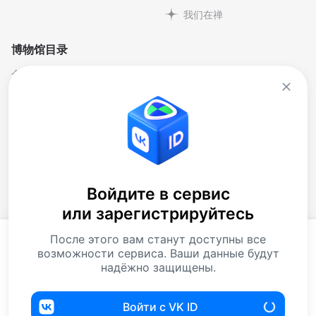
我们在禅
博物馆目录
个人与纪念博物馆
文学
剧院博物馆
自然科学博物馆
博物馆-保护区
艺术
历史
行业
地方史
音乐
大樓
博物馆藏品
Войдите в сервис
или зарегистрируйтесь
当代艺术博物馆
下载应用程序
После этого вам станут доступны все
如你继续使用本网站，你便同意处理
曲奇饼
. 数据资料
возможности сервиса. Ваши данные будут
处理，以提供我们的服务和提高我们的网站和服务的质
надёжно защищены.
量。
Войти с VK ID
接受