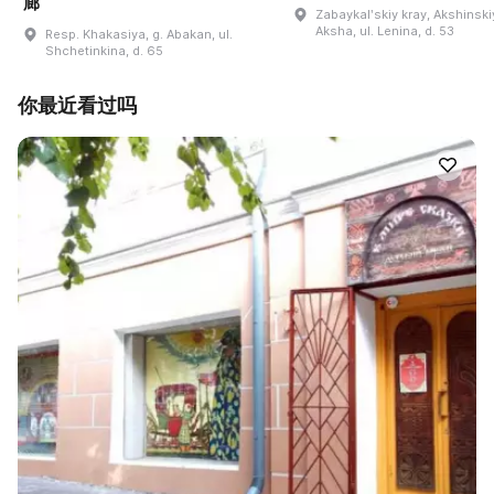
廊
Zabaykalʹskiy kray, Akshinskiy
Aksha, ul. Lenina, d. 53
Resp. Khakasiya, g. Abakan, ul.
Shchetinkina, d. 65
你最近看过吗