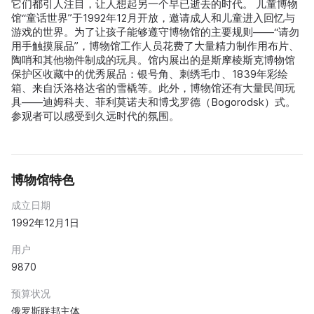
它们都引人注目，让人想起另一个早已逝去的时代。 儿童博物
馆“童话世界”于1992年12月开放，邀请成人和儿童进入回忆与
游戏的世界。为了让孩子能够遵守博物馆的主要规则——“请勿
用手触摸展品”，博物馆工作人员花费了大量精力制作用布片、
陶哨和其他物件制成的玩具。馆内展出的是斯摩棱斯克博物馆
保护区收藏中的优秀展品：银号角、刺绣毛巾、1839年彩绘
箱、来自沃洛格达省的雪橇等。此外，博物馆还有大量民间玩
具——迪姆科夫、菲利莫诺夫和博戈罗德（Bogorodsk）式。
参观者可以感受到久远时代的氛围。
博物馆特色
成立日期
1992年12月1日
用户
9870
预算状况
俄罗斯联邦主体