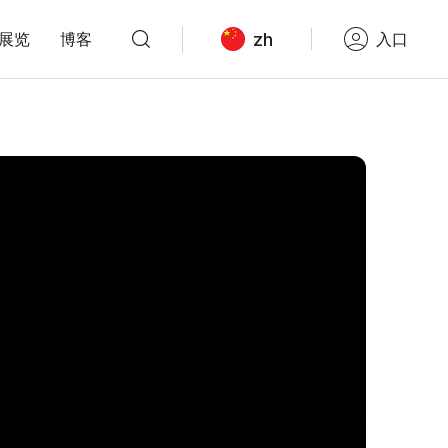
zh
展览
博客
入口