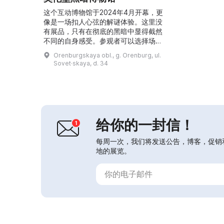
这个互动博物馆于2024年4月开幕，更
像是一场扣人心弦的解谜体验。这里没
有展品，只有在彻底的黑暗中显得截然
不同的自身感受。参观者可以选择场
景：普通住宅公寓、林中空地或酒吧。
Orenburgskaya obl., g. Orenburg, ul.
在这里，他们将在人为营造的黑暗中沉
Sovet·skaya, d. 34
浸一小时，必须学会信任听觉、嗅觉和
触觉，倾听直觉，释放想象力。...
给你的一封信！
每周一次，我们将发送公告，博客，促销
地的展览。