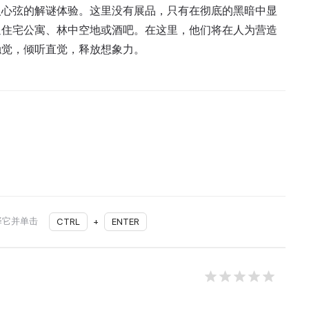
扣人心弦的解谜体验。这里没有展品，只有在彻底的黑暗中显
通住宅公寓、林中空地或酒吧。在这里，他们将在人为营造
触觉，倾听直觉，释放想象力。
择它并单击
CTRL
+
ENTER