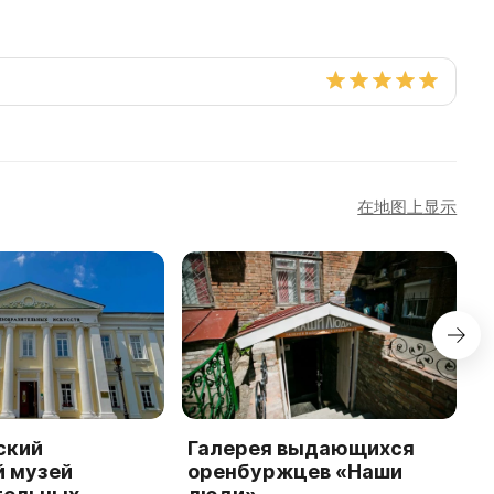
在地图上显示
ский
Галерея выдающихся
М
й музей
оренбуржцев «Наши
О