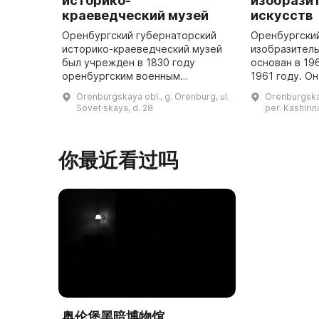
историко-
изобрази
краеведческий музей
искусств
Оренбургский губернаторский
Оренбургски
историко-краеведческий музей
изобразитель
был учрежден в 1830 году
основан в 19
оренбургским военным
1961 году. О
губернатором П. П. Сухтеленом.
здании, пост
Orenburgskaya obl., g. Orenburg, ul.
Orenburgskay
Целью создания музея было
XIX века по 
Sovet·skaya, d. 28
per. Kashirin
сбор и накопление в одном
месте ранее ра ...
你最近看过吗
奥伦堡黑暗博物馆