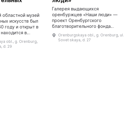
тельных
люди»
Э
о
Галерея выдающихся
б
оренбуржцев «Наши люди» —
й областной музей
к
проект Оренбургского
ных искусств был
т
благотворительного фонда
60 году и открыт в
к
«Евразия», победитель гранта
н находится в
Orenburgskaya obl., g. Orenburg, ul.
президента РФ. Здесь на
роенном в начале
Sovet·skaya, d. 27
a obl., g. Orenburg,
площади 56 квадратных метров
проекту архитектора
a, d. 29
представлены 30 именитых лю ...
Михайло Малахова. Основн ...