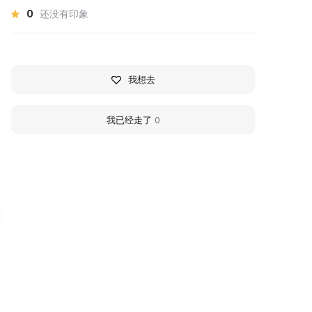
0
还没有印象
我想去
我已经走了
0
узей темноты в
Gallery of Outstandi
ренбурге
Orenburg Residents 