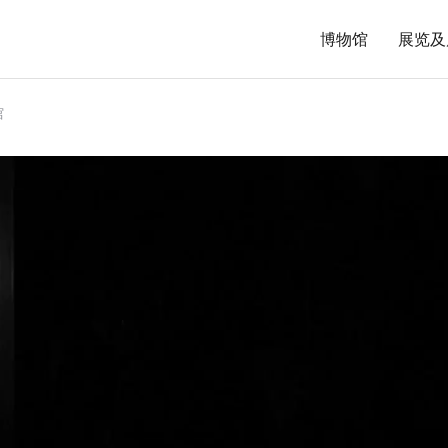
博物馆
展览及
馆