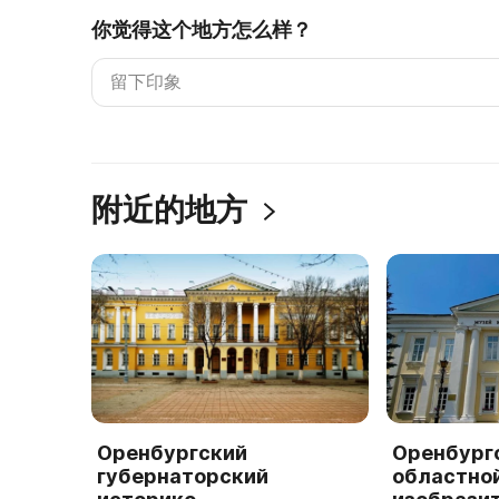
你觉得这个地方怎么样？
附近的地方
Оренбургский
Оренбург
губернаторский
областно