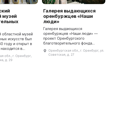
ский
Галерея выдающихся
G
й музей
оренбуржцев «Наши
O
тельных
люди»
P
Галерея выдающихся
T
оренбуржцев «Наши люди» —
O
й областной музей
проект Оренбургского
i
ных искусств был
благотворительного фонда
c
60 году и открыт в
«Евразия», победитель гранта
w
н находится в
Оренбургская обл., г. Оренбург, ул.
президента РФ. Здесь на
R
роенном в начале
Советская, д. 27
я обл., г. Оренбург,
площади 56 квадратных метров
проекту архитектора
а, д. 29
представлены 30 именитых лю ...
Михайло Малахова. Основн ...