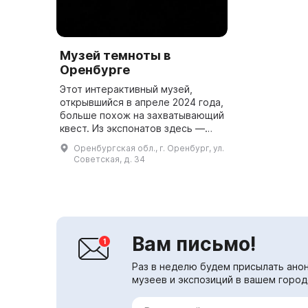
Музей темноты в
Оренбурге
Этот интерактивный музей,
открывшийся в апреле 2024 года,
больше похож на захватывающий
квест. Из экспонатов здесь —
только собственные ощущения,
Оренбургская обл., г. Оренбург, ул.
которые кажутся совсем иными в
Советская, д. 34
кромешной темноте. Посе...
Вам письмо!
Раз в неделю будем присылать анон
музеев и экспозиций в вашем город