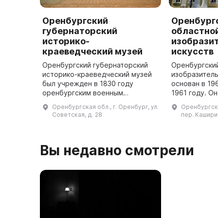
Оренбургский
Оренбург
губернаторский
областно
историко-
изобрази
краеведческий музей
искусств
Оренбургский губернаторский
Оренбургски
историко-краеведческий музей
изобразитель
был учрежден в 1830 году
основан в 19
оренбургским военным
1961 году. О
губернатором П. П. Сухтеленом.
здании, пост
Оренбургская обл., г. Оренбург, ул.
Оренбургска
Целью создания музея было
XIX века по 
Советская, д. 28
пер. Каширин
сбор и накопление в одном
месте ранее ра ...
Вы недавно смотрели