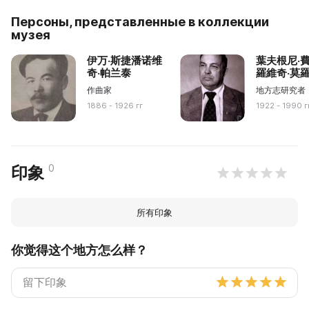
Персоны, представленные в коллекции
музея
伊万·斯捷潘诺维
葉夫根尼·
奇·帕兰泰
羅維奇·莫
作曲家
地方志研究者
1886 - 1926 гг
1922 - 1990 г
0
印象
所有印象
你觉得这个地方怎么样？