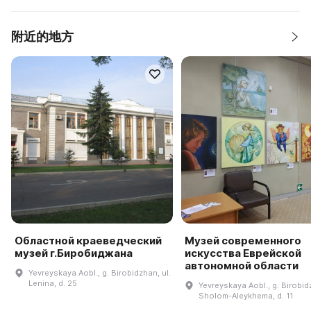
附近的地方
Областной краеведческий
Музей современного
музей г.Биробиджана
искусства Еврейской
автономной области
Yevreyskaya Aobl., g. Birobidzhan, ul.
Lenina, d. 25
Yevreyskaya Aobl., g. Birobidz
Sholom-Aleykhema, d. 11