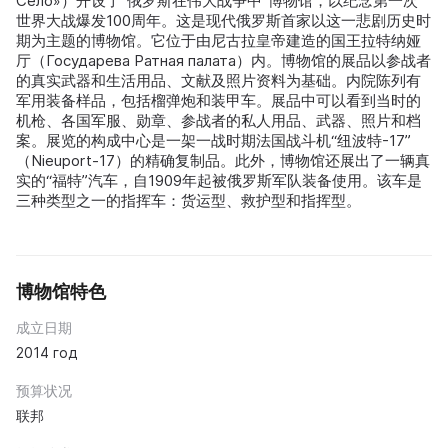
Село»）开设了“俄罗斯在伟大战争中”博物馆，以纪念第一次
世界大战爆发100周年。这是现代俄罗斯首家以这一悲剧历史时
期为主题的博物馆。它位于由尼古拉皇帝建造的国王拉特纳娅
厅（Государева Ратная палата）内。博物馆的展品以参战者
的真实武器和生活用品、文献及照片资料为基础。内院陈列有
军用装备样品，包括榴弹炮和装甲车。展品中可以看到当时的
机枪、各国军服、勋章、参战者的私人用品、武器、照片和档
案。展览的构成中心是一架一战时期法国战斗机“纽波特-17”
（Nieuport-17）的精确复制品。此外，博物馆还展出了一辆真
实的“福特”汽车，自1909年起被俄罗斯军队装备使用。该车是
三种类型之一的指挥车：货运型、救护型和指挥型。
博物馆特色
成立日期
2014 год
预算状况
联邦