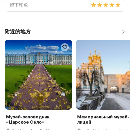
附近的地方
Музей-заповедник
Мемориальный музей-
«Царское Село»
лицей