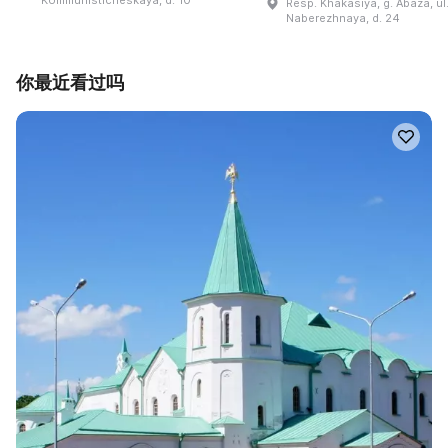
Resp. Khakasiya, g. Abaza, ul
Naberezhnaya, d. 24
你最近看过吗