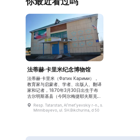
你最近看过吗
的电影《一次任命的 ...
法蒂赫·卡里米纪念博物馆
法蒂赫·卡里米（Фатих Карими），
教育家与启蒙者、学者、出版人、翻译
家和记者，1870年3月30日出生于布
古尔明斯基县（今阿尔梅捷耶夫斯克
市）明尼巴耶沃村。纪念博物馆于
Resp. Tatarstan, Alʹmetʹyevskiy r-n., s.
1998年9月17日对外开放，展示了法
Minnibayevo, ul. SH.Bikchurina, d 50
蒂赫·卡里米及其家人的生活。博物馆
的创始人是伊布拉吉莫夫·穆达里斯·阿
赫梅扎基耶维奇（Ибрагимов
Мударис Ахметзакиевич，1925–
2007），他是卫国战争...