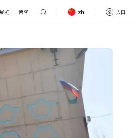
zh
展览
博客
入口