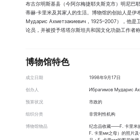
布古尔明斯基县（今阿尔梅捷耶夫斯克市）明尼巴耶沃
蒂赫·卡里米及其家人的生活。博物馆的创始人是伊布拉
Мударис Ахметзакиевич，1925–2
论员，并被授予塔塔尔斯坦共和国文化功勋工作者
博物馆特色
成立日期
1998年9月17日
创办人
Ибрагимов Мударис Ах
预算状况
市政的
组织分类
非营利性机构
博物馆物品
纪念品收藏——F. 卡里米的
F. 卡里ми之母）的照片
品；F. 卡里ми的图书收