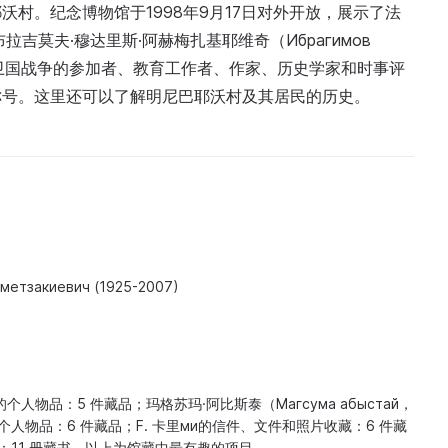
村。纪念博物馆于1998年9月17日对外开放，展示了法
吉莫夫·穆达里斯·阿赫梅扎基耶维奇（Ибрагимов
007），他是卫国战争的参加者、教育工作者、作家、历史学家和时事评
称号。这里还可以了解明尼巴耶沃村及其居民的历史。
метзакиевич (1925-2007)
个人物品：5 件藏品；玛格苏玛·阿比斯泰（Магсума абыстай，
及个人物品：6 件藏品；F. 卡里ми的信件、文件和照片收藏：6 件藏
藏：11 册藏书。以上为馆藏中最有趣的项目。