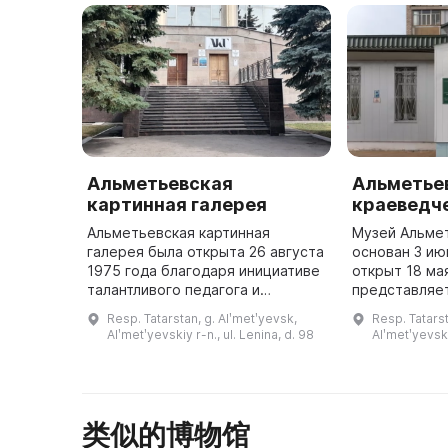
Альметьевская
Альметье
картинная галерея
краеведч
Альметьевская картинная
Музей Альме
галерея была открыта 26 августа
основан 3 ию
1975 года благодаря инициативе
открыт 18 ма
талантливого педагога и
представляет
художника Геннадия Алексеевича
историческую
Resp. Tatarstan, g. Alʹmetʹyevsk,
Resp. Tatarst
Стефановского. В ее фондах
и его развит
Alʹmetʹyevskiy r-n., ul. Lenina, d. 98
Alʹmetʹyevskiy
собрано более тысячи
села до сов
произведен ...
нефтя ...
类似的博物馆