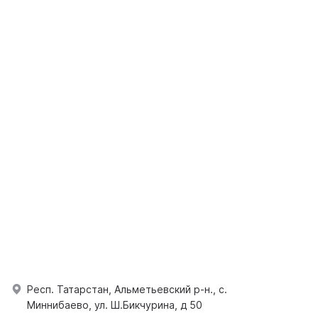
Респ. Татарстан, Альметьевский р-н., с.
Миннибаево, ул. Ш.Бикчурина, д 50