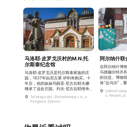
马洛耶·皮罗戈沃村的M.N.托
阿尔纳什联
尔斯泰纪念馆
在阿尔纳什博
乌德穆尔特共
马洛耶·皮罗戈沃是托尔斯泰家族的庄
的信息。博物
园，1837年由尼古莱·伊利奇购买。十
体“达乌尔”，
年后，他的妹妹玛丽亚·尼古拉耶夫娜
仪式。他们参
继承了这处庄园。列夫·尼古拉耶维奇
Udmurt·skaya
录片《南部乌
（列夫·托尔斯泰）在这里创作了许多
s. Alnashi, u
Tulʹskaya obl., Shchekinskiy r-n., s.
摄，并拥有若
著名作品。1999年，这座庄园成为雅
Pirogovo-Zykovo
仍有活跃的异
斯纳娅·波利亚纳博物馆庄园的一个分
泽巴耶沃村）
支。修复期间重建了历史室内陈设，并
座，内容包括
增设了新的纪念性展物。这里举办导
仪式、花纹织
览、节庆活动、比赛、节日、工作坊和
营地。2017年，阿夫多佳·斯米尔诺娃