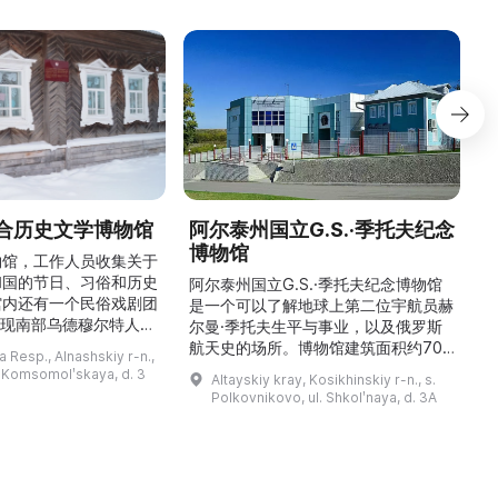
合历史文学博物馆
阿尔泰州国立G.S.·季托夫纪念
博物馆
物馆，工作人员收集关于
和国的节日、习俗和历史
阿尔泰州国立G.S.·季托夫纪念博物馆
馆内还有一个民俗戏剧团
是一个可以了解地球上第二位宇航员赫
重现南部乌德穆尔特人的
尔曼·季托夫生平与事业，以及俄罗斯
与了乌德穆尔特电视台纪
航天史的场所。博物馆建筑面积约700
与自然。
 Resp., Alnashskiy r-n.,
德穆尔特人的婚礼》的拍
平方米，收藏有9000多件独特物品。
l. Komsomolʹskaya, d. 3
Altayskiy kray, Kosikhinskiy r-n., s.
干仪式剧本。该地区至今
这里可以看到G.S.·季托夫的个人物品
Polkovnikovo, ul. Shkolʹnaya, d. 3A
教祈祷场库阿拉（位于库
收藏、照片、带有宇航员签名的报纸、
。博物馆还举办各类讲
航天器和卫星模型、钱币与奖章收藏、
地方志、乌德穆尔特人的
宇航员食品，以及L-29教练机和“联盟
造及南部乌德穆尔特人的
V（季托夫版本）”返回舱等展品。展览
服饰。该地区还有休闲场所， ...
让人感受到国产航天的力量与荣耀，追