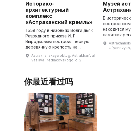
Историко-
Музей ист
архитектурный
Астрахан
комплекс
В историческ
«Астраханский кремль»
построенном 
находится му
1558 году в низовьях Волги дьяк
памятник рег
Разрядного приказа И. Г.
значения. До
Выродковым построил первую
Astrakhanskay
доказано, что
деревянную крепость на
Ulʹyanovykh,
здание прин
высоком бугре. В период
Astrakhanskaya obl., g. Astrakhanʹ, ul.
Ульяновы ...
правления Иоанна IV Грозного и
Vasiliya Trediakovskogo, d. 2
Бориса Годунова она была
перестроена в ...
你最近看过吗