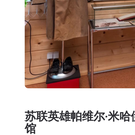
苏联英雄帕维尔·米哈
馆