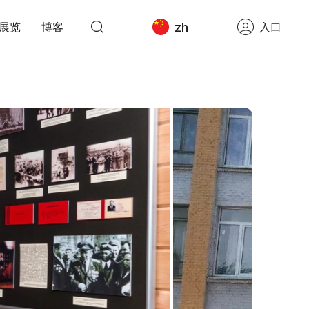
zh
展览
博客
入口