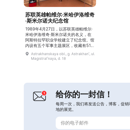
苏联英雄帕维尔·米哈伊洛维奇
·斯米尔诺夫纪念馆
1989年4月27日，以苏联英雄帕维尔·
米哈伊洛维奇·斯米尔诺夫的名义，在
阿斯特拉罕职业学校建立了纪念馆。馆
内设有五个军事主题展区，收藏有510
件馆藏品：印刷资料、信件、照片、图
Astrakhanskaya obl., g. Astrakhanʹ, ul.
画、武器和卫国战争时期的物品，以及
Magistralʹnaya, d. 18
来自斯米尔诺夫牺牲地点的土壤。博物
馆保存并不断补充牺牲战士的物品，同
时保存有关在阿富汗和车臣牺牲的该校
毕业生的资料。1990年，博物馆在坦
波夫市举办的博物馆协会比赛中获得了
奖项。...
给你的一封信！
每周一次，我们将发送公告，博客，促销
地的展览。