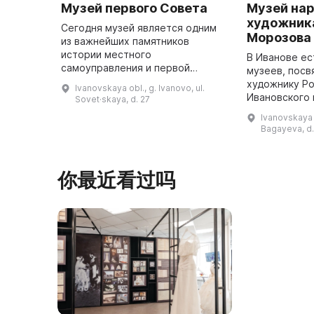
Музей первого Совета
Музей на
художника
Сегодня музей является одним
Морозова
из важнейших памятников
истории местного
В Иванове ес
самоуправления и первой
музеев, пос
русской революции 1905 года.
художнику Р
Ivanovskaya obl., g. Ivanovo, ul.
Музей расположен в
Ивановского 
Sovet·skaya, d. 27
историческом здании Мещанской
Ивановичу М
Ivanovskaya o
управы, построенном в 190 ...
известен как
Bagayeva, d.
пейзажист, 
жизн ...
你最近看过吗