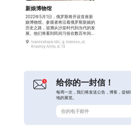
新娘博物馆
2022年5月1日，俄罗斯将开设首座新
娘博物馆。参观者将沿着俄罗斯新娘的
历史之路，追溯从沙皇时代到当代的发
展。他们将看到民间习俗在数百年间如
何变化与传承。年轻一代可以通过互动
Ivanovskaya obl., g. Ivanovo, ul.
模块沉浸于引人入胜的婚礼仪式氛围，
Krasnoy Armii, d. 13
还可以参与解谜游戏、工作坊和戏剧化
的重演。博物馆吸引青年和成年人关
注、研究并推广民间传统，帮助人们不
忘并保存这些仪式，并鼓励将家庭传统
代代相传。展览陈列了与婚礼仪式相关
的历史文献，以及新娘的服...
给你的一封信！
每周一次，我们将发送公告，博客，促销
地的展览。