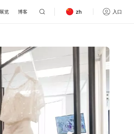
zh
展览
博客
入口