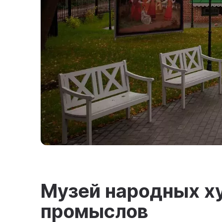
Музей народных х
промыслов