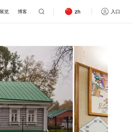
zh
展览
博客
入口