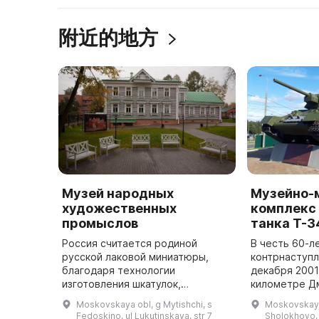
附近的地方
Музей народных
Музейно-
художественных
комплекс
промыслов
танка Т-3
Россия считается родиной
В честь 60-л
русской лаковой миниатюры,
контрнаступл
благодаря технологии
декабря 2001
изготовления шкатулок,
километре Д
применяемой в Федоскино в 20-х
был открыт у
Moskovskaya obl, g Mytishchi, s
Moskovskaya 
годах XX века, которая стала
дань уважени
Fedoskino, ul Lukutinskaya, str 7
Sholokhovo,