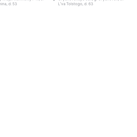
陈列吸引学生、教师、大
方米的宽敞场地，配备了现代展览设
筑
nina, d. 53
Lʹva Tolstogo, d. 63
体的关注。博物馆开展有
备、照明与报警系统。这里举办来自俄
志的工作，并举办区际会
罗斯及海外博物馆馆藏、私人收藏以及
（
最有价值的收藏包括：科
其他城市收藏的展览。«На
 的个人馆藏、匠人亚诺夫
Покровской» 展厅通过多种活动吸引
品、画家舍格洛夫 G.А.
了大批观众： ...