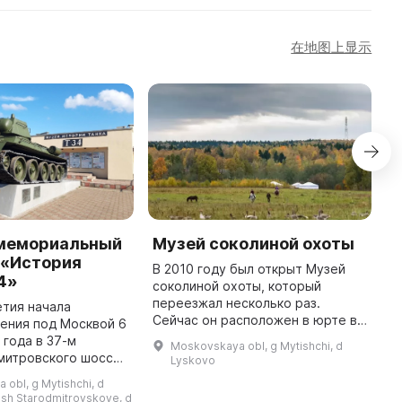
在地图上显示
мемориальный
Музей соколиной охоты
М
 «История
ф
В 2010 году был открыт Музей
4»
р
соколиной охоты, который
переезжал несколько раз.
етия начала
Э
Сейчас он расположен в юрте в
ения под Москвой 6
м
Центре соколиной охоты
 года в 37-м
п
Moskovskaya obl, g Mytishchi, d
Константина Соколова, который
митровского шоссе
и
Lyskovo
окружен легкими шатрами и
никальный музей в
м
obl, g Mytishchi, d
монгольскими ...
я к советскому
с
 sh Starodmitrovskoye, d