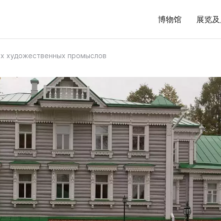
博物馆
展览及
х художественных промыслов