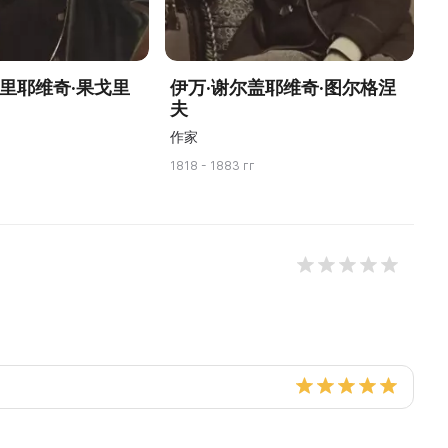
西里耶维奇·果戈里
伊万·谢尔盖耶维奇·图尔格涅
夫
作家
1818 - 1883 гг
18