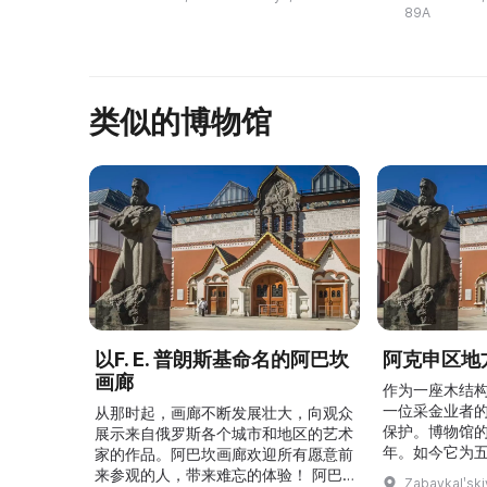
основой для появления таких
среднему тан
89A
центров, как Пал ...
предс ...
类似的博物馆
以F. E. 普朗斯基命名的阿巴坎
阿克申区地
画廊
作为一座木结
一位采金业者
从那时起，画廊不断发展壮大，向观众
保护。博物馆的
展示来自俄罗斯各个城市和地区的艺术
年。如今它为
家的作品。阿巴坎画廊欢迎所有愿意前
并接受来自俄
来参观的人，带来难忘的体验！ 阿巴
Zabaykalʹskiy