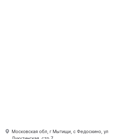
Московская обл, г Мытищи, с Федоскино, ул
Лукутинская, стр 7