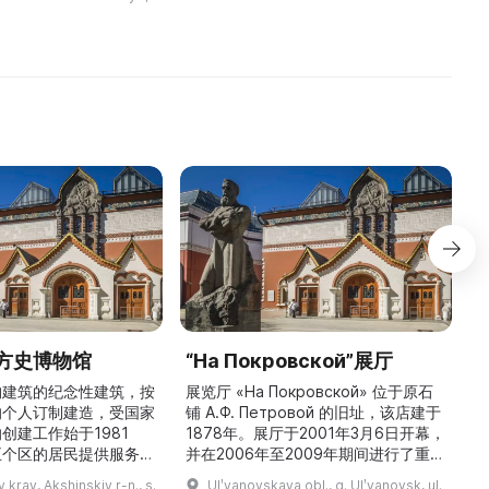
ку Т-34, который
方史博物馆
“На Покровской”展厅
构建筑的纪念性建筑，按
展览厅 «На Покровской» 位于原石
的个人订制建造，受国家
铺 A.Ф. Петровой 的旧址，该店建于
1
创建工作始于1981
1878年。展厅于2001年3月6日开幕，
五个区的居民提供服务，
并在2006年至2009年期间进行了重建
三
罗斯各地区及国外的咨
和现代化改造。如今这里是一处100 平
 kray, Akshinskiy r-n., s.
Ulʹyanovskaya obl., g. Ulʹyanovsk, ul.