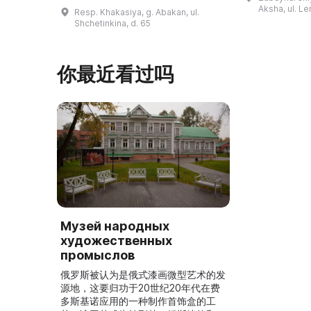
询。博物馆的
坎画廊的历史始于1976年，当时阿巴
Aksha, ul. Le
Resp. Khakasiya, g. Abakan, ul.
学生及其他群
坎市儿童美术学校的校长 Федор
Shchetinkina, d. 65
关生态与地方
Ефимович Пронских 决定在学校内
议和研讨会。
创建一座画廊。他写信给苏联美术学院
科索娃 V.Я.
通讯院士、俄罗斯苏维埃联邦社会主义
你最近看过吗
I.А. 的手工作
共和国人民艺术家 Б. Я. Ряузов，征
的素描与 ...
询如何更好地组织这项对学校而 ...
Музей народных
художественных
промыслов
俄罗斯被认为是俄式漆画微型艺术的发
源地，这要归功于20世纪20年代在费
多斯基诺应用的一种制作首饰盒的工