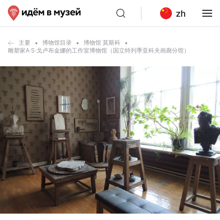
zh
主要
博物馆目录
博物馆 莫斯科
雕塑家A·S·戈卢布金娜的工作室博物馆（国立特列季亚科夫画廊分馆）