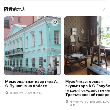
附近的地方
Мемориальная квартира А.
Музей-мастерская
С. Пушкина на Арбате
скульптора А.С. Голуб
(отдел Государственн
g Moskva, ul Arbat, d 53
Третьяковской галере
g Moskva, per Bolʹshoy Lëvsh
d 12