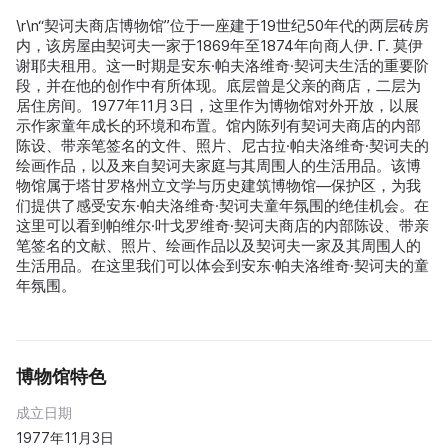
\r\n“契诃夫商店博物馆”位于一座建于19世纪50年代的两层砖房
内，该房屋由契诃夫一家于1869年至1874年向商人伊. Г. 莫伊
谢耶夫租用。这一时期是安东·帕夫洛维奇·契诃夫生活的重要阶
段，并在他的创作中有所体现。底层曾是父亲的商店，二层为
居住房间。1977年11月3日，这里作为博物馆对外开放，以展
示作家童年成长的环境和布置。馆内陈列有契诃夫商店的内部
陈设、带亲笔签名的文件、照片、尼古拉·帕夫洛维奇·契诃夫的
绘画作品，以及来自契诃夫家庭与其周围人的生活用品。该博
物馆属于塔甘罗格州立文学与历史建筑博物馆—保护区，为我
们提供了感受安东·帕夫洛维奇·契诃夫童年氛围的绝佳机会。在
这里可以看到帕维尔·叶戈罗维奇·契诃夫商店的内部陈设、带亲
笔签名的文献、照片、绘画作品以及契诃夫一家及其周围人的
生活用品。在这里我们可以体会到安东·帕夫洛维奇·契诃夫的童
年氛围。
博物馆特色
成立日期
1977年11月3日