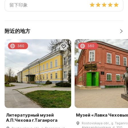
附近的地方
360
360
Литературный музей
Музей «Лавка Чеховы
А.П.Чехова г.Таганрога
Rostovskaya obl., g. Taganrog
Aleksandrovskaya, d. 100