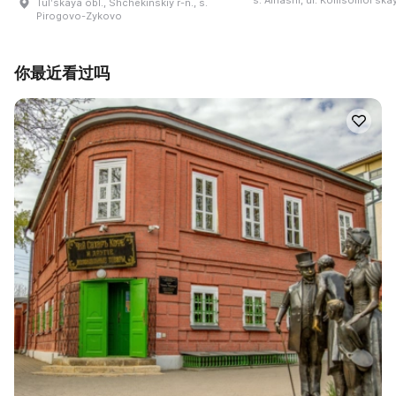
Tulʹskaya obl., Shchekinskiy r-n., s.
Pirogovo-Zykovo
你最近看过吗