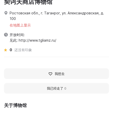
契诃夫商店博物馆
Ростовская обл., г. Таганрог, ул. Александровская, д.
100
在地图上显示
开放时间:
见此: http://www.tgliamz.ru/
0
还没有印象
我想去
我已经走了
0
关于博物馆