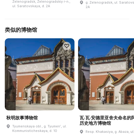
Zelenogradsk, Zelenogradskiy r-n.,
g. Zelenogradsk, ul. Saratovs
ul. Saratovskaya, d. 2A
2A
类似的博物馆
秋明故事博物馆
瓦·瓦·安德里亚舍夫命名的
历史地方博物馆
Tyumenskaya obl., g. Tyumenʹ, ul.
Kommunisticheskaya, d. 10
Resp. Khakasiya, g. Abaza, ul