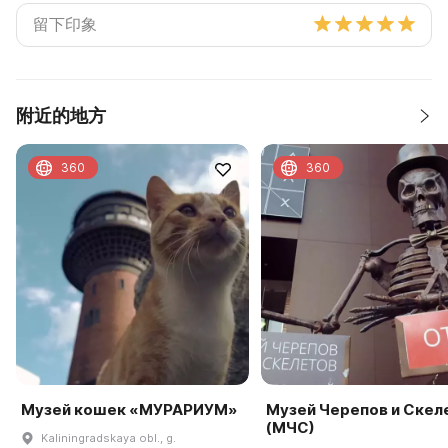
附近的地方
360
360
Музей кошек «МУРАРИУМ»
Музей Черепов и Скел
(МЧС)
Kaliningradskaya obl., g.