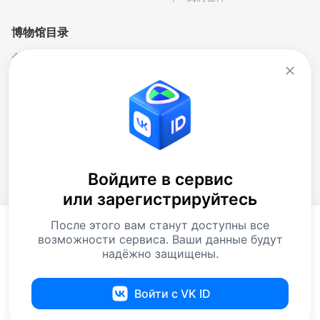
博物馆目录
个人与纪念博物馆
文学
剧院博物馆
自然科学博物馆
博物馆-保护区
艺术
历史
行业
地方史
音乐
大樓
博物馆藏品
Войдите в сервис
или зарегистрируйтесь
当代艺术博物馆
下载应用程序
После этого вам станут доступны все
如你继续使用本网站，你便同意处理
曲奇饼
. 数据资料
возможности сервиса. Ваши данные будут
处理，以提供我们的服务和提高我们的网站和服务的质
надёжно защищены.
量。
Войти с VK ID
接受
博物馆
展览及展览
Чаты
Вы