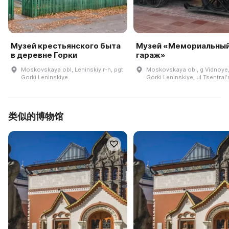
Музей крестьянского быта
Музей «Мемориальны
в деревне Горки
гараж»
Moskovskaya obl, Leninskiy r-n, pgt
Moskovskaya obl, g Vidnoye,
Gorki Leninskiye
Gorki Leninskiye, ul Tsentralʹ
类似的博物馆