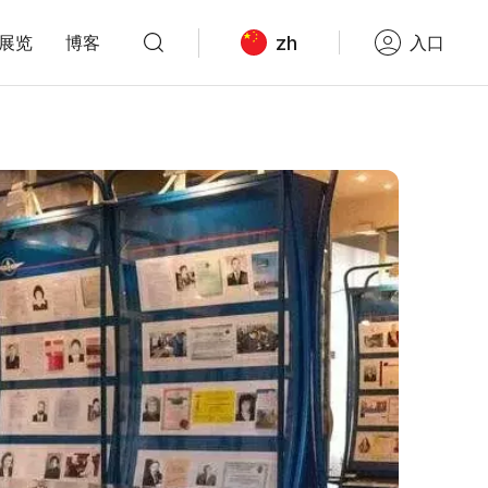
zh
展览
博客
入口