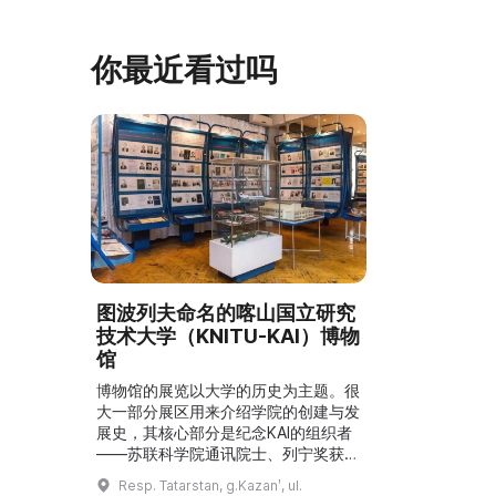
你最近看过吗
图波列夫命名的喀山国立研究
技术大学（KNITU-KAI）博物
馆
博物馆的展览以大学的历史为主题。很
大一部分展区用来介绍学院的创建与发
展史，其核心部分是纪念KAI的组织者
——苏联科学院通讯院士、列宁奖获得
者尼古拉·古里耶维奇·切塔耶夫的陈列
Resp. Tatarstan, g.Kazanʹ, ul.
角。展览反映了各个院系的创建与发展