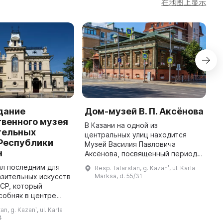
在地图上显示
дание
Дом-музей В. П. Аксёнова
М
венного музея
Т
В Казани на одной из
тельных
центральных улиц находится
Э
 Республики
Музей Василия Павловича
и
н
Аксёнова, посвященный периоду
о
жизни писателя в городе в 1938-
с
ал последним для
Resp. Tatarstan, g. Kazanʹ, ul. Karla
1948 гг. В 2009 г. дом-музей был
ц
зительных искусств
Marksa, d. 55/31
открыт по инициативе мэрии
с
СР, который
Казани. ...
К
собняк в центре
...
няк усадебного типа
an, g. Kazanʹ, ul. Karla
 в начале ХХ века
4