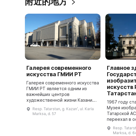
附近的地方
Галерея современного
Главное з
искусства ГМИИ РТ
Государст
изобрази
Галерея современного искусства
искусств
ГМИИ РТ является одним из
Татарста
важнейших центров
художественной жизни Казани.
1967 году ст
Она расположена в здании,
Музея изобра
Resp. Tatarstan, g. Kazanʹ, ul. Karla
построенном в 1979 году на
Татарской АС
Marksa, d. 57
перекрестке улиц Карла Маркса
переехал в о
и Комлева (ны ...
Казани. Особ
Resp. Tatarst
был построен
Marksa, d. 6