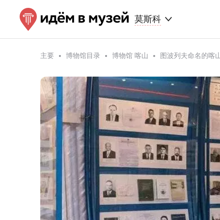
莫斯科
主要
博物馆目录
博物馆 喀山
图波列夫命名的喀山国