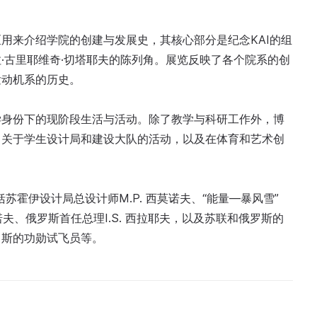
用来介绍学院的创建与发展史，其核心部分是纪念KAI的组
·古里耶维奇·切塔耶夫的陈列角。展览反映了各个院系的创
发动机系的历史。
学身份下的现阶段生活与活动。除了教学与科研工作外，博
：关于学生设计局和建设大队的活动，以及在体育和艺术创
括苏霍伊设计局总设计师M.P. 西莫诺夫、“能量—暴风雪”
 古巴诺夫、俄罗斯首任总理I.S. 西拉耶夫，以及苏联和俄罗斯的
罗斯的功勋试飞员等。