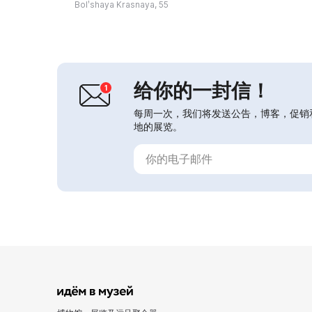
Bolʹshaya Krasnaya, 55
历程，以及该校作为国内最早设立的喷
气发动机系的历史。 展览的重要部分
介绍了该校作为国家研究型技术大学身
份下的现阶段生活与活动。除了教学与
科研工作外，博物馆还广泛陈列了关于
集体与学生社会生...
给你的一封信！
每周一次，我们将发送公告，博客，促销
地的展览。