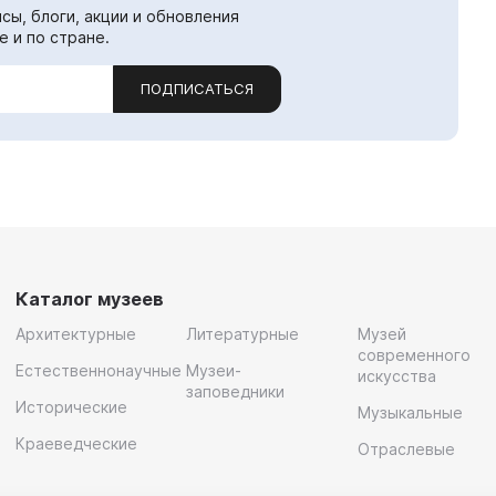
сы, блоги, акции и обновления
е и по стране.
ПОДПИСАТЬСЯ
Каталог музеев
Архитектурные
Литературные
Музей
современного
Естественнонаучные
Музеи-
искусства
заповедники
Исторические
Музыкальные
Краеведческие
Отраслевые