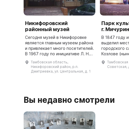
Никифоровский
Парк куль
районный музей
г. Мичури
Сегодня музей в Никифоровке
В 1847 году 
является главным музеем района
выделил мест
и привлекает много посетителей.
городского с
В 1967 году по инициативе Л. Н.
Козлове (нын
Кузина, первого секретаря
июня 1847 го
Тамбовская область,
Тамбовская о
райкома партии, в Никифоровке
датой основа
Никифоровский район, р.п.
Советская, 
был открыт музей. ...
Дмитриевка, ул. Центральная, д. 1
Вы недавно смотрели