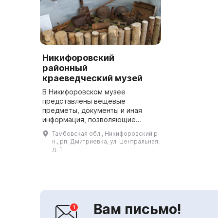
Никифоровский
районный
краеведческий музей
В Никифоровском музее
представлены вещевые
предметы, документы и иная
информация, позволяющие
получить представление о
Тамбовская обл., Никифоровский р-
истории района. Здесь можно
н., рп. Дмитриевка, ул. Центральная,
увидеть чучела животных,
д. 1
предметы быта и прикладного ...
Вам письмо!