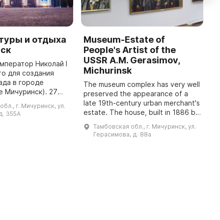
туры и отдыха
Museum-Estate of
N
нск
People's Artist of the
H
USSR A.M. Gerasimov,
император Николай I
T
Michurinsk
о для создания
a
ада в городе
m
The museum complex has very well
е Мичуринск). 27
th
preserved the appearance of a
да можно считать
i
late 19th-century urban merchant's
бл., г. Мичуринск, ул.
ния парка. В годы
estate. The house, built in 1886 by
д. 355А
Гражданской войны Козлов ста ...
the artist's father, Mikhail
Тамбовская обл., г. Мичуринск, ул.
Safronovich Gerasimov, was the
Герасимова, д. 88а
settin ...