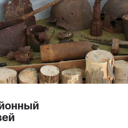
йонный
зей