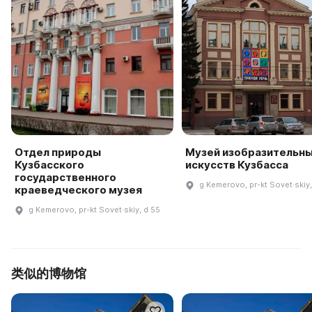
Отдел природы
Музей изобразительн
Кузбасского
искусств Кузбасса
государственного
g Kemerovo, pr-kt Sovet·skiy
краеведческого музея
g Kemerovo, pr-kt Sovet·skiy, d 55
类似的博物馆