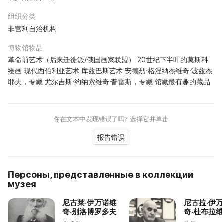
组织分类
非营利自治机构
博物馆物品
革命前艺术（后来迁徙派/俄国画家联盟） 20世纪下半叶的莫斯科
绘画 现代西伯利亚艺术 库兹巴斯艺术 安德烈·格涅纳杰维奇·波兹杰
耶夫，专藏 尤尔吉斯·约纳索维奇·普雷斯，专藏 馆藏最有趣的藏品
你在文本中发现错误了吗? 选择它并单击
报告错误
Персоны, представленные в коллекции
музея
尼古莱·伊万诺维
尼古拉·伊
奇·别洛博罗多夫
奇·杜布拉