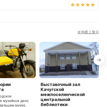
在地图上显示
тории
Выставочный зал
К
та
Качугской
р
межпоселенческой
к
родское
центральной
е музейное дело
М
библиотеки
дельцем музея,
г