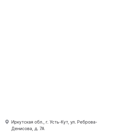
Иркутская обл., г. Усть-Кут, ул. Реброва-
Денисова, д. 7А