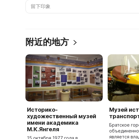
附近的地方
Историко-
Музей ис
художественный музей
транспор
имени академика
Братское го
М.К.Янгеля
объединенно
является вла
15 октября 1977 года в