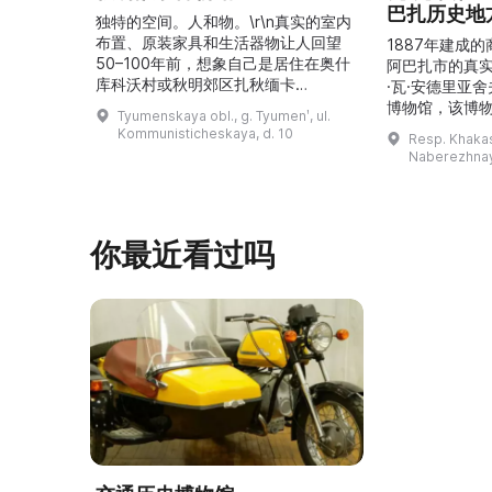
巴扎历史地
独特的空间。人和物。\r\n真实的室内
布置、原装家具和生活器物让人回望
1887年建成
50–100年前，想象自己是居住在奥什
阿巴扎市的真
库科沃村或秋明郊区扎秋缅卡
·瓦·安德里亚
（Затюменка）的一座小木屋的居
博物馆，该博物
Tyumenskaya obl., g. Tyumenʹ, ul.
民。\r\n\r\n博物馆的展览再现了我曾
卡斯共和国最佳
Kommunisticheskaya, d. 10
Resp. Khakasi
祖母安娜·科尔尼洛夫娜·奥什库科娃
的陈列以城市
Naberezhnay
（Анна Корниловна Ошкукова）一
–3世纪的历史
家的日常生活场景——她是一位“世代
具、青铜与银
为农”的农妇，其祖先在16世纪末是最
坚固的砖墙环
早从北德维纳（Северна ...
马厩。基普里
你最近看过吗