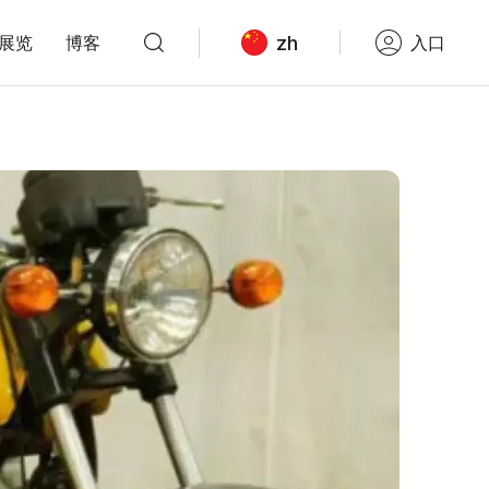
zh
展览
博客
入口