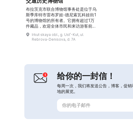
交通历史博物馆
布拉茨克市联合博物馆事务处是位于乌
斯季库特市雷布罗娃-德尼索瓦科娃街1
号的博物馆的所有者。它拥有超过1万
件藏品，欢迎全体市民和来访游客前来
参观。博物馆的工作聚焦于安加拉河的
Irkut·skaya obl., g. Ustʹ-Kut, ul.
开发历史。...
Rebrova-Denisova, d. 7A
给你的一封信！
每周一次，我们将发送公告，博客，促销
地的展览。