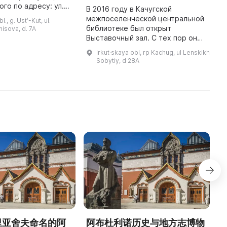
го по адресу: ул.
1
В 2016 году в Качугской
совакова, 1, в
д
межпоселенческой центральной
l., g. Ustʹ-Kut, ul.
Кут. Он содержит
х
библиотеке был открыт
isova, d. 7A
. ед. хранения и
и
Выставочный зал. С тех пор он
приглашает в ...
постепенно стал известным и
Irkut·skaya obl, rp Kachug, ul Lenskikh
привлекательным местом для
Sobytiy, d 28A
жителей и гостей района. Здесь
проходят ...
德里亚舍夫命名的阿
阿布杜利诺历史与地方志博物