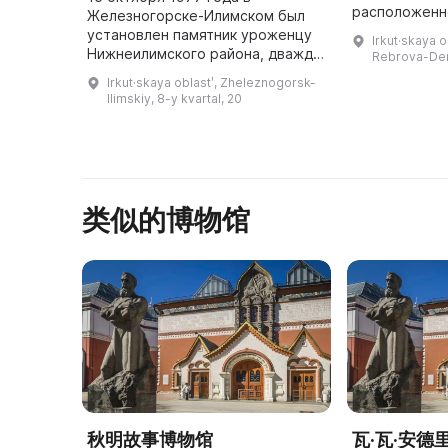
расположенно
Железногорске-Илимском был
Реброва-Дени
установлен памятник уроженцу
Irkut·skaya ob
городе Усть-
Нижнеилимского района, дважды
Rebrova-Den
более 10 тыс
Герою Социалистического труда
Irkut·skaya oblastʹ, Zheleznogorsk-
и академику Михаилу Кузьмичу
Ilimskiy, 8-y kvartal, 20
Янгелю, и официально был
открыт ...
类似的博物馆
秋明故事博物馆
瓦·瓦·安