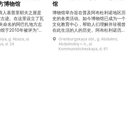
方博物馆
馆
1
的商人基普里耶夫之屋是
博物馆举办旨在普及阿布杜利诺地区历
实古迹。在这里设立了瓦
史的各类活动。如今博物馆已成为一个
舍夫命名的阿巴扎地方志
文化教育中心，帮助人们理解并珍视曾
馆于2010年被评为“哈
在此生活的人的历史。阿布杜利诺历史
市级博物馆”。博物馆
与地方志博物馆于1966年在当地知名
ya, g. Abaza, ul.
Orenburgskaya obl., g. Abdulino,
及哈卡斯地区自公元前4
人士的倡议下创建。最初位于共产党街
a, d. 24
Abdulinskiy r-n., ul.
为主题，展出有箭头、刀
274号商人沃罗比约夫住宅附属建筑
Kommunisticheskaya, d. 61
质胸针、石磨等。庄园被
内。现址为共产党街61号。馆内常设
绕，院内有宽敞的谷仓和
展览包括“农民小屋”、“阿布杜利诺的
耶夫之屋是了解阿巴扎历
商人”、“战斗荣耀厅”和“阿布杜利诺：
史并度过难忘时光的绝佳场所。 ...
20世纪”。博物馆定期举办旨在推广阿
布杜利诺地区历史 ...