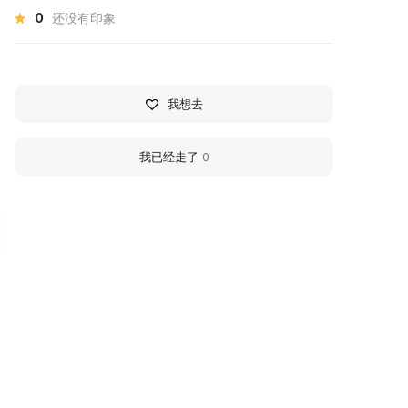
0
还没有印象
我想去
我已经走了
0
азачинско-Ленский
Historical and Art M
айонный
named after Academi
раеведческий музей
M.K. Yangel
узей был организован в 1993
On October 15, 1977, in
оду и официально открыт 2 июня
Zheleznogorsk-Ilimsky a mo