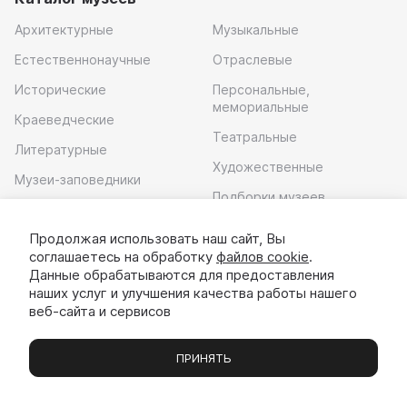
Архитектурные
Музыкальные
Естественнонаучные
Отраслевые
Исторические
Персональные,
мемориальные
Краеведческие
Театральные
Литературные
Художественные
Музеи-заповедники
Подборки музеев
Музей современного
искусства
Продолжая использовать наш сайт, Вы
соглашаетесь на обработку
файлов cookie
.
Скачать приложение
Данные обрабатываются для предоставления
наших услуг и улучшения качества работы нашего
веб-сайта и сервисов
ПРИНЯТЬ
Музеи
Выставки
Экскурсии
Чаты
Вы
© 2022 - 2026 «Идём в музей»