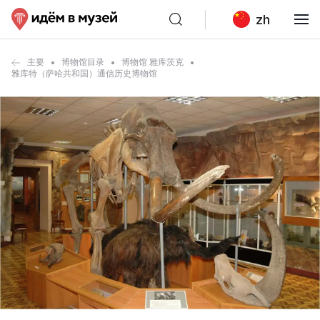
zh
主要
博物馆目录
博物馆 雅库茨克
雅库特（萨哈共和国）通信历史博物馆