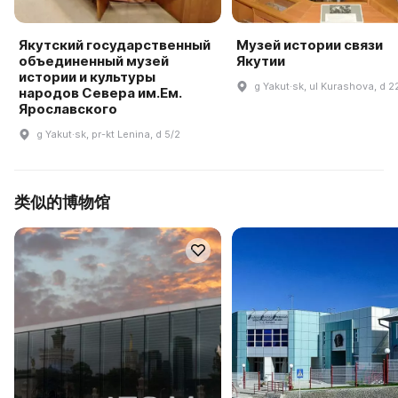
Якутский государственный
Музей истории связи
объединенный музей
Якутии
истории и культуры
g Yakut·sk, ul Kurashova, d 2
народов Севера им.Ем.
Ярославского
g Yakut·sk, pr-kt Lenina, d 5/2
类似的博物馆