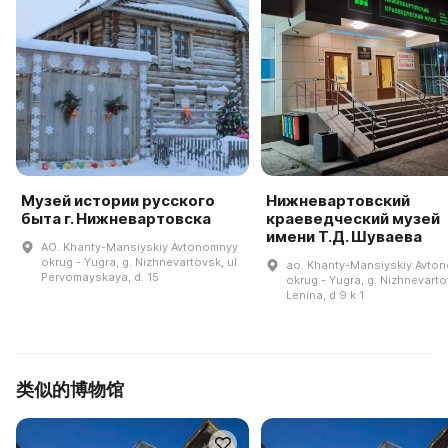
Музей истории русского
Нижневартовский
быта г. Нижневартовска
краеведческий музей
имени Т.Д. Шуваева
AO. Khanty-Mansiyskiy Avtonomnyy
okrug - Yugra, g. Nizhnevartovsk, ul.
ao. Khanty-Mansiyskiy Avto
Pervomayskaya, d. 15
okrug - Yugra, g. Nizhnevartov
Lenina, d 9 k 1
类似的博物馆