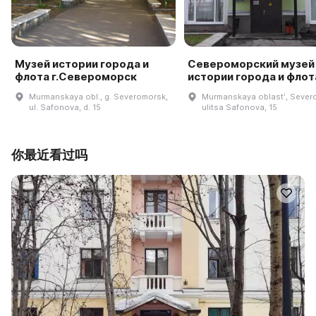
Музей истории города и
Североморский музей
флота г.Североморск
истории города и флот
Murmanskaya obl., g. Severomorsk,
Murmanskaya oblastʹ, Sever
ul. Safonova, d. 15
ulitsa Safonova, 15
你最近看过吗