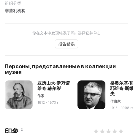
组织分类
非营利机构
你在文本中发现错误了吗? 选择它并单击
报告错误
Персоны, представленные в коллекции
музея
亚历山大·伊万诺
格奥尔基·
维奇·赫尔岑
耶维奇·斯
夫
作家
作曲家
1812 - 1870 гг
1915 - 1998 г
0
印象