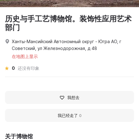
历史与手工艺博物馆。装饰性应用艺术
部门
Ханты-Мансийский Автономный округ - Югра АО, г
Советский, ул Железнодорожная, д 48
在地图上显示
0
还没有印象
我想去
我已经走了
0
关于博物馆