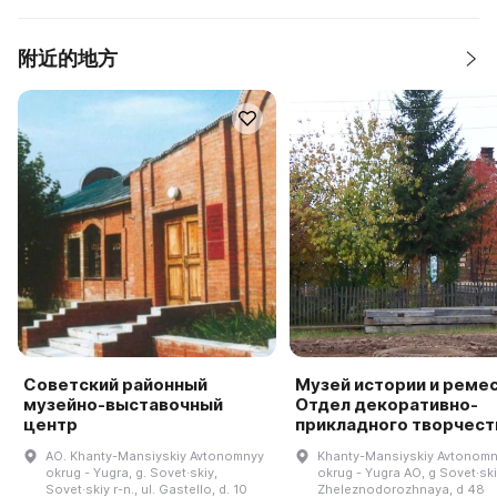
附近的地方
Советский районный
Музей истории и ремес
музейно-выставочный
Отдел декоративно-
центр
прикладного творчест
AO. Khanty-Mansiyskiy Avtonomnyy
Khanty-Mansiyskiy Avtonom
okrug - Yugra, g. Sovet·skiy,
okrug - Yugra AO, g Sovet·ski
Sovet·skiy r-n., ul. Gastello, d. 10
Zheleznodorozhnaya, d 48