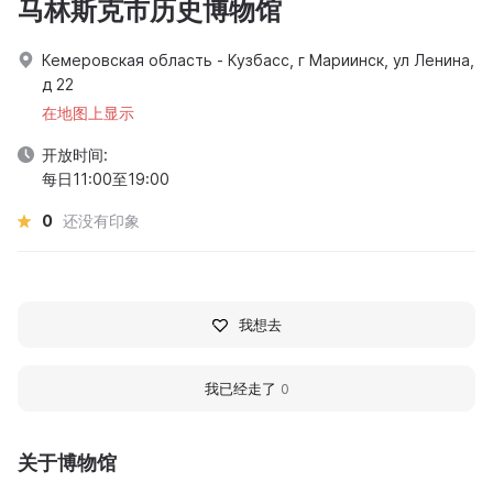
马林斯克市历史博物馆
Кемеровская область - Кузбасс, г Мариинск, ул Ленина,
д 22
在地图上显示
开放时间:
每日11:00至19:00
0
还没有印象
我想去
我已经走了
0
关于博物馆