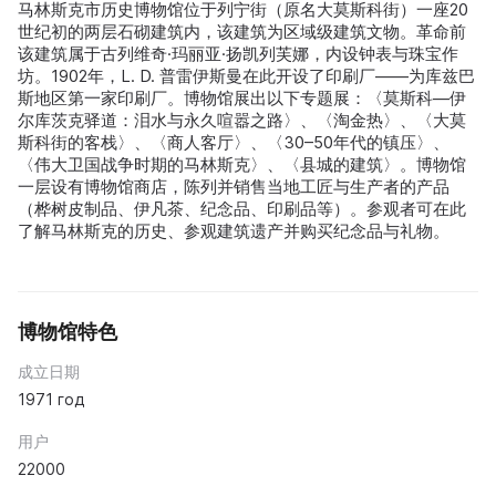
马林斯克市历史博物馆位于列宁街（原名大莫斯科街）一座20
世纪初的两层石砌建筑内，该建筑为区域级建筑文物。革命前
该建筑属于古列维奇·玛丽亚·扬凯列芙娜，内设钟表与珠宝作
坊。1902年，L. D. 普雷伊斯曼在此开设了印刷厂——为库兹巴
斯地区第一家印刷厂。博物馆展出以下专题展：〈莫斯科—伊
尔库茨克驿道：泪水与永久喧嚣之路〉、〈淘金热〉、〈大莫
斯科街的客栈〉、〈商人客厅〉、〈30–50年代的镇压〉、
〈伟大卫国战争时期的马林斯克〉、〈县城的建筑〉。博物馆
一层设有博物馆商店，陈列并销售当地工匠与生产者的产品
（桦树皮制品、伊凡茶、纪念品、印刷品等）。参观者可在此
了解马林斯克的历史、参观建筑遗产并购买纪念品与礼物。
博物馆特色
成立日期
1971 год
用户
22000