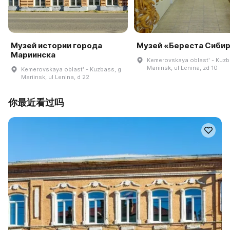
Музей истории города
Музей «Береста Сиби
Мариинска
Kemerovskaya oblastʹ - Kuzb
Mariinsk, ul Lenina, zd 10
Kemerovskaya oblastʹ - Kuzbass, g
Mariinsk, ul Lenina, d 22
你最近看过吗