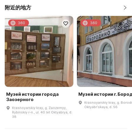
附近的地方
360
360
Музей истории города
Музей истории г. Боро
Заозерного
Krasnoyarskiy kray, g. Borodi
Oktyabrʹskaya, d. 56
Krasnoyarskiy kray, g. Zaozernyy,
Rybinskiy r-n., ul. 40 let Oktyabrya, d.
38