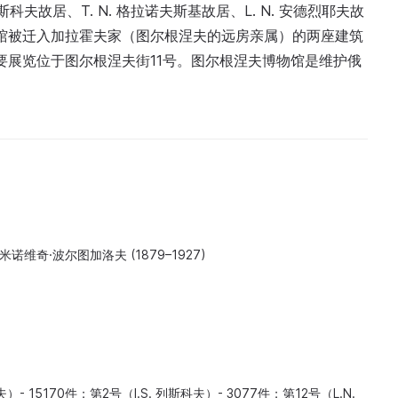
科夫故居、T. N. 格拉诺夫斯基故居、L. N. 安德烈耶夫故
，博物馆被迁入加拉霍夫家（图尔根涅夫的远房亲属）的两座建筑
的主要展览位于图尔根涅夫街11号。图尔根涅夫博物馆是维护俄
。
诺维奇·波尔图加洛夫 (1879–1927)
）- 15170件；第2号（I.S. 列斯科夫）- 3077件；第12号（L.N.