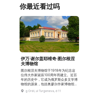
览、节庆活动、比赛、节日、工作坊和
你最近看过吗
营地。2017年，阿夫多佳·斯米尔诺娃
的电影《一次任命的 ...
伊万·谢尔盖耶维奇·图尔根涅
夫博物馆
图尔根涅夫博物馆于1918年为纪念这
位伟大作家诞辰100周年而建立。近百
年的历史中，它成为俄罗斯众多文学博
物馆的源泉，包括奥廖尔作家博物馆、
N. S. 列斯科夫故居、T. N. 格拉诺夫斯
g Orël, ul Turgeneva, d 11
基故居、L. N. 安德烈耶夫故居和I. A.
布宁博物馆。1944年从撤离返回后，
博物馆被迁入加拉霍夫家（图尔根涅夫
的远房亲属）的两座建筑以及I. F. 蒂