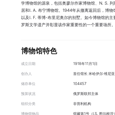
学博物馆的源泉，包括奥廖尔作家博物馆、N. S. 列斯
居和I. A. 布宁博物馆。1944年从撤离返回后
以及I. F. 蒂博-布里尼奥尔的别墅。如今博物馆
罗斯文学遗产并彰显该作家重要性的一个重要场所
博物馆特色
成立日期
1918年11月1日
创办人
首任馆长 米哈伊尔·维尼亚米
储存单位
104457
预算状况
俄罗斯联邦主体
组织分类
非营利机构
博物馆物品
馆藏第1号（I.S. 图尔根涅夫