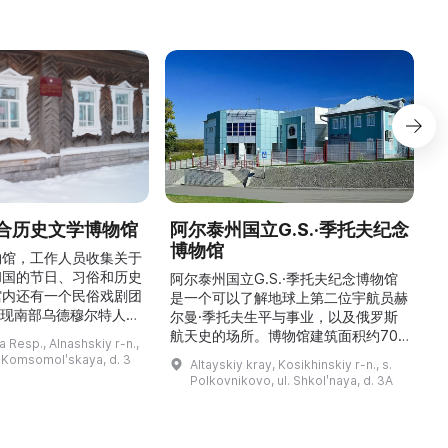
合历史文学博物馆
阿尔泰州国立G.S.·季托夫纪念
博物馆
物馆，工作人员收集关于
和国的节日、习俗和历史
阿尔泰州国立G.S.·季托夫纪念博物馆
馆内还有一个民俗戏剧团
是一个可以了解地球上第二位宇航员赫
重现南部乌德穆尔特人的
尔曼·季托夫生平与事业，以及俄罗斯
与了乌德穆尔特电视台纪
航天史的场所。博物馆建筑面积约700
与自然。
 Resp., Alnashskiy r-n.,
德穆尔特人的婚礼》的拍
平方米，收藏有9000多件独特物品。
l. Komsomolʹskaya, d. 3
Altayskiy kray, Kosikhinskiy r-n., s.
干仪式剧本。该地区至今
这里可以看到G.S.·季托夫的个人物品
Polkovnikovo, ul. Shkolʹnaya, d. 3A
教祈祷场库阿拉（位于库
收藏、照片、带有宇航员签名的报纸、
。博物馆还举办各类讲
航天器和卫星模型、钱币与奖章收藏、
地方志、乌德穆尔特人的
宇航员食品，以及L-29教练机和“联盟
造及南部乌德穆尔特人的