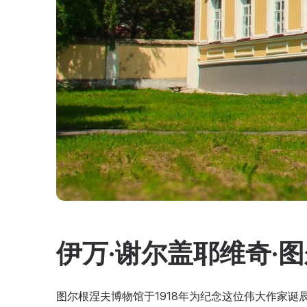
伊万·谢尔盖耶维奇·
图尔根涅夫博物馆于1918年为纪念这位伟大作家诞