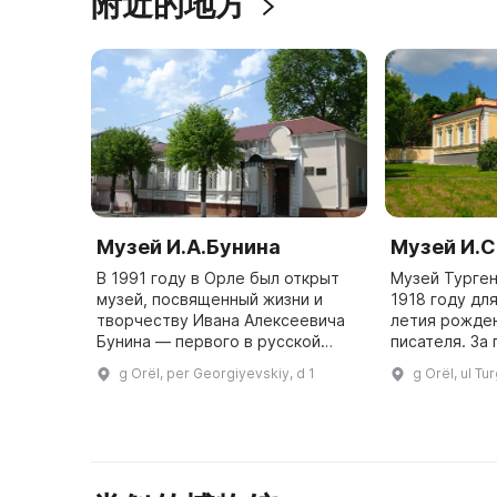
附近的地方
Музей И.А.Бунина
Музей И.С
В 1991 году в Орле был открыт
Музей Турген
музей, посвященный жизни и
1918 году дл
творчеству Ивана Алексеевича
летия рожде
Бунина — первого в русской
писателя. За
литературе нобелевского
историю он с
g Orël, per Georgiyevskiy, d 1
g Orël, ul Tu
лауреата. Это литературно-
многочислен
мемориальный музей находится
музеев в Рос
в старин ...
пи ...