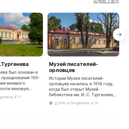
在地图上显示
.Тургенева
Музей писателей-
Д
орловцев
ева был основан в
М
я празднования 100-
п
История Музея писателей-
ния великого
н
орловцев началась в 1918 году,
 почти вековую
д
когда был открыт Музей-
тал источником
э
библиотека им. И. С. Тургенева, в
rgeneva, d 11
ных литературных
л
котором была создана
g Orël, ul Turgeneva, d 13
сии, включая Музей
«Писательская комната им. А. А.
Фета», в которую начали
собирать ве ...