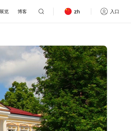
zh
展览
博客
入口