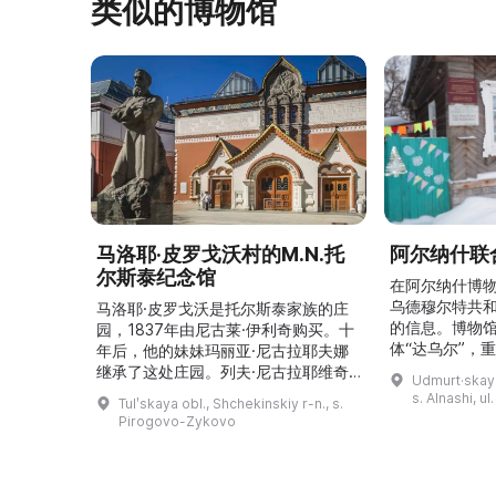
类似的博物馆
马洛耶·皮罗戈沃村的M.N.托
阿尔纳什联
尔斯泰纪念馆
在阿尔纳什博
乌德穆尔特共
马洛耶·皮罗戈沃是托尔斯泰家族的庄
的信息。博物
园，1837年由尼古莱·伊利奇购买。十
体“达乌尔”，
年后，他的妹妹玛丽亚·尼古拉耶夫娜
仪式。他们参
继承了这处庄园。列夫·尼古拉耶维奇
Udmurt·skaya
录片《南部乌
（列夫·托尔斯泰）在这里创作了许多
s. Alnashi, u
Tulʹskaya obl., Shchekinskiy r-n., s.
摄，并拥有若
著名作品。1999年，这座庄园成为雅
Pirogovo-Zykovo
仍有活跃的异
斯纳娅·波利亚纳博物馆庄园的一个分
泽巴耶沃村）
支。修复期间重建了历史室内陈设，并
座，内容包括
增设了新的纪念性展物。这里举办导
仪式、花纹织