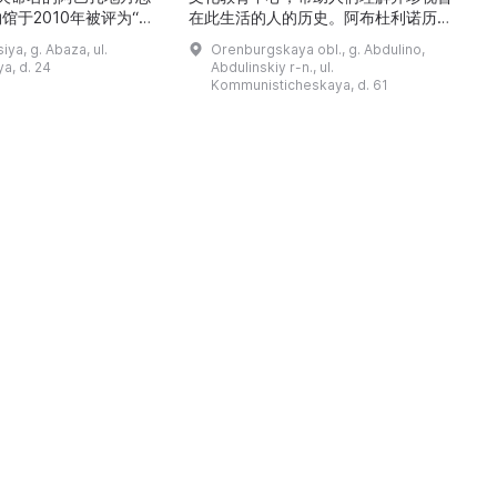
馆于2010年被评为“哈
在此生活的人的历史。阿布杜利诺历史
市级博物馆”。博物馆
与地方志博物馆于1966年在当地知名
ya, g. Abaza, ul.
Orenburgskaya obl., g. Abdulino,
及哈卡斯地区自公元前4
人士的倡议下创建。最初位于共产党街
a, d. 24
Abdulinskiy r-n., ul.
为主题，展出有箭头、刀
274号商人沃罗比约夫住宅附属建筑
Kommunisticheskaya, d. 61
质胸针、石磨等。庄园被
内。现址为共产党街61号。馆内常设
绕，院内有宽敞的谷仓和
展览包括“农民小屋”、“阿布杜利诺的
耶夫之屋是了解阿巴扎历
商人”、“战斗荣耀厅”和“阿布杜利诺：
史并度过难忘时光的绝佳场所。 ...
20世纪”。博物馆定期举办旨在推广阿
布杜利诺地区历史 ...