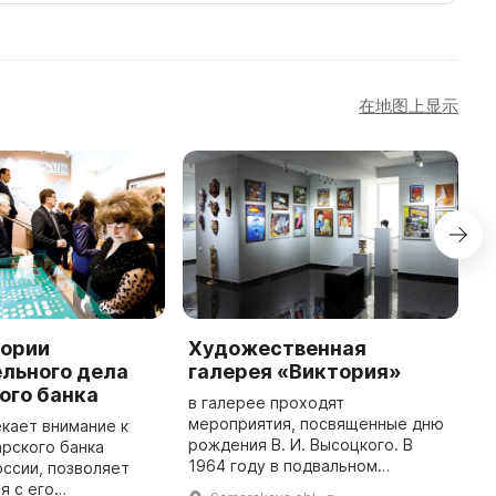
在地图上显示
тории
Художественная
Г
льного дела
галерея «Виктория»
Г
ого банка
в
в галерее проходят
с
мероприятия, посвященные дню
кает внимание к
С
рождения В. И. Высоцкого. В
рского банка
в
1964 году в подвальном
ссии, позволяет
Н
помещении на улице
я с его