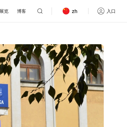
zh
展览
博客
入口