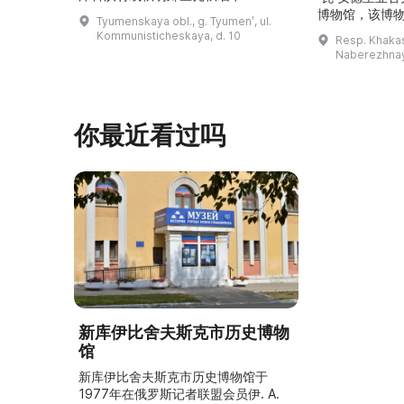
（Затюменка）的一座小木屋的居
博物馆，该博物
Tyumenskaya obl., g. Tyumenʹ, ul.
民。\r\n\r\n博物馆的展览再现了我曾
卡斯共和国最佳
Kommunisticheskaya, d. 10
Resp. Khakasi
祖母安娜·科尔尼洛夫娜·奥什库科娃
的陈列以城市
Naberezhnay
（Анна Корниловна Ошкукова）一
–3世纪的历史
家的日常生活场景——她是一位“世代
具、青铜与银
为农”的农妇，其祖先在16世纪末是最
坚固的砖墙环
早从北德维纳（Северна ...
马厩。基普里
你最近看过吗
新库伊比舍夫斯克市历史博物
馆
新库伊比舍夫斯克市历史博物馆于
1977年在俄罗斯记者联盟会员伊. А.