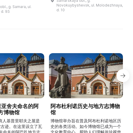
Samarskaya obl., g.
и
Коммунистической был открыт
и, процессом
Novokuybyshevsk, ul. Molodezhnaya,
bl., g. Samara, ul.
Выставочный зал, работающий на
радициями и
d. 10
 d. 93
общественных началах ...
ой вклад в развитие
культурной и истори ...
德里亚舍夫命名的阿
阿布杜利诺历史与地方志博物
方博物馆
馆
1
的商人基普里耶夫之屋是
博物馆举办旨在普及阿布杜利诺地区历
实古迹。在这里设立了瓦
史的各类活动。如今博物馆已成为一个
舍夫命名的阿巴扎地方志
文化教育中心，帮助人们理解并珍视曾