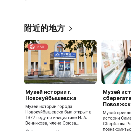
附近的地方
360
Музей истории г.
Музей ис
Новокуйбышевска
сберегате
Поволжск
Музей истории города
Новокуйбышевска был открыт в
Музей привле
1977 году по инициативе И. А.
истории Сама
Венникова, члена Союза
Сбербанка Ро
журналистов России. Создание
познакомитьс