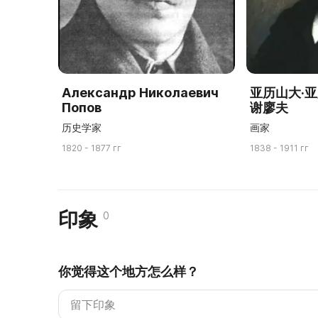
Александр Николаевич
亚历山大·
Попов
谢廖夫
历史学家
画家
1820 - 1877 гг
1838 - 1911 гг
印象
0
你觉得这个地方怎么样？