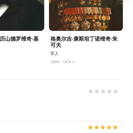
亚历山德罗维奇·基
格奥尔吉·康斯坦丁诺维奇·朱
可夫
军人
1896 - 1974 гг
19