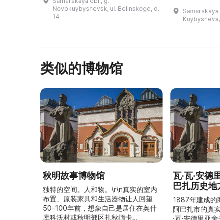
Samarskaya obl., g.
музея было осуществлено
достижениям
Novokuybyshevsk, ul. Belinskogo, d.
Samarskaya o
совместными усилиями
развития и т
14
Kuybysheva,
городских властей и про ...
привносит св
类似的博物馆
秋明故事博物馆
瓦·瓦·安
巴扎历史地
独特的空间。人和物。\r\n真实的室内
布置、原装家具和生活器物让人回望
1887年建成
50–100年前，想象自己是居住在奥什
阿巴扎市的真
库科沃村或秋明郊区扎秋缅卡
·瓦·安德里亚