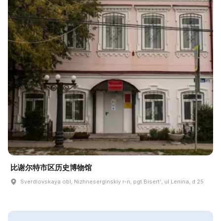
比谢尔特市区历史博物馆
Sverdlovskaya obl, Nizhneserginskiy r-n, pgt Bisertʹ, ul Lenina, d 25