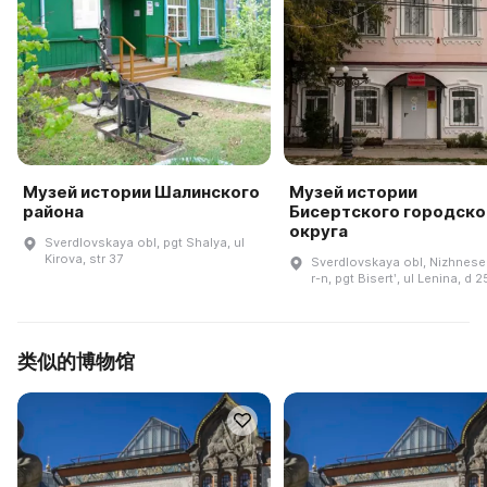
Музей истории Шалинского
Музей истории
района
Бисертского городско
округа
Sverdlovskaya obl, pgt Shalya, ul
Kirova, str 37
Sverdlovskaya obl, Nizhnese
r-n, pgt Bisertʹ, ul Lenina, d 2
类似的博物馆