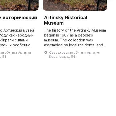
й исторический
Artinsky Historical
L
Museum
M
S
ю Артинский музей
The history of the Artinsky Museum
 году как народный.
began in 1967 as a people's
O
обирали силами
museum. The collection was
M
лей, и особенно
assembled by local residents, and
b
д внес ветеран
a particularly large contribution
s
я обл, пгт Арти, ул
Свердловская обл, пгт Арти, ул
войны и Великой
was made by Civil War and Great
V
д 54
Королева, зд 54
ой войны 1941–1945
Patriotic ...