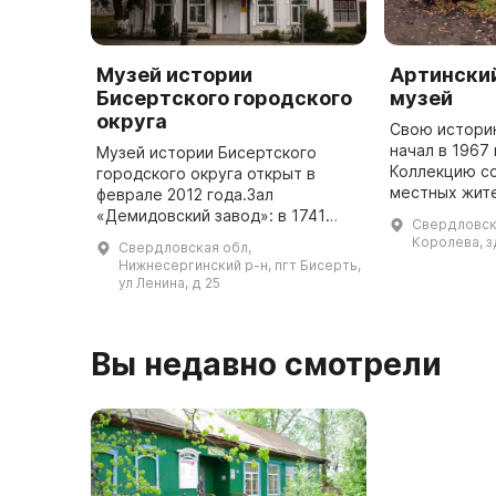
Музей истории
Артински
Бисертского городского
музей
округа
Свою истори
начал в 1967
Музей истории Бисертского
Коллекцию с
городского округа открыт в
местных жите
феврале 2012 года.Зал
большой вкла
«Демидовский завод»: в 1741
Свердловска
Гражданской 
году Акинфий Никитович Демидов
Королева, з
Свердловская обл,
Отечественн
приметил эти места для
Нижнесергинский р-н, пгт Бисерть,
...
строительства нового завода,
ул Ленина, д 25
так как здесь ...
Вы недавно смотрели