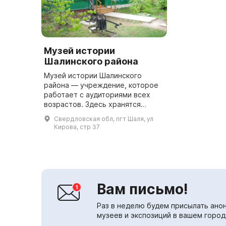
Музей истории
Шалинского района
Музей истории Шалинского
района — учреждение, которое
работает с аудиториями всех
возрастов. Здесь хранятся
экспонаты, собранные силами
Свердловская обл, пгт Шаля, ул
жителей Шалинского района.
Кирова, стр 37
Пять залов действуют на основе
постоя...
Вам письмо!
Раз в неделю будем присылать анон
музеев и экспозиций в вашем город