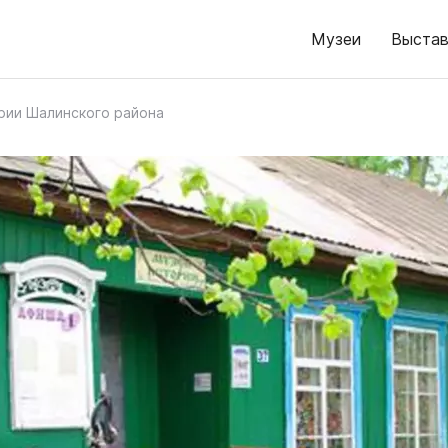
Музеи
Выстав
рии Шалинского района