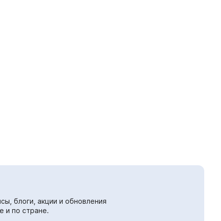
сы, блоги, акции и обновления
е и по стране.