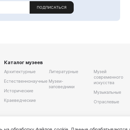
ПОДПИСАТЬСЯ
Каталог музеев
Архитектурные
Литературные
Музей
современного
Естественнонаучные
Музеи-
искусства
заповедники
Исторические
Музыкальные
Краеведческие
Отраслевые
ь на обработку
файлов cookie
. Данные обрабатываются 