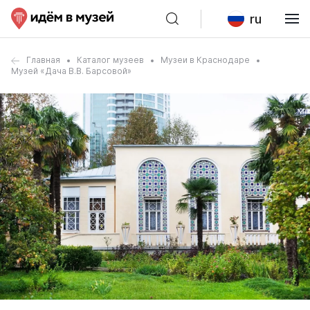
ru
Главная
Каталог музеев
Музеи в Краснодаре
Музей «Дача В.В. Барсовой»