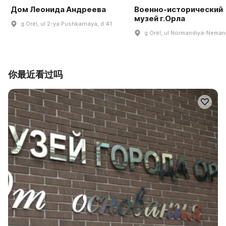
Дом Леонида Андреева
Военно-исторический
музей г.Орла
g Orël, ul 2-ya Pushkarnaya, d 41
g Orël, ul Normandiya-Neman,
你最近看过吗