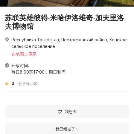
苏联英雄彼得·米哈伊洛维奇·加夫里洛
夫博物馆
Республика Татарстан, Пестречинский район, Конское
сельское поселение
在地图上显示
开放时间:
每日8:00至17:00，周日和周一
0
还没有印象
我想去
我已经走了
0