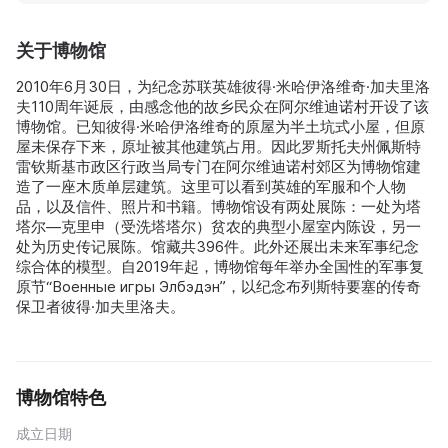
关于博物馆
2010年6月30日，为纪念苏联英雄彼得·米哈伊洛维奇·加夫里洛
夫110周年诞辰，由感念他的故乡民众在阿尔维迪诺村开设了该
博物馆。已知彼得·米哈伊洛维奇的原屋为半土坑式小屋，但原
屋未保存下来，原址被其他建筑占用。因此罗斯托夫州佩斯特
雷钦斯基市政区行政当局专门在阿尔维迪诺村郊区为博物馆建
造了一座木质单层建筑。这里可以看到英雄的军服和个人物
品，以及信件、照片和书籍。博物馆设有两处展陈：一处为塔
塔尔—克里申（受洗塔塔尔）贫农的典型小屋室内陈设，另一
处为历史传记展陈。馆藏共396件。此外还展出未来军事纪念
综合体的模型。自2019年起，博物馆每年举办全国性的军事复
原节“Военные игры Элбэдэн”，以纪念布列斯特要塞的传奇
保卫者彼得·加夫里洛夫。
博物馆特色
成立日期