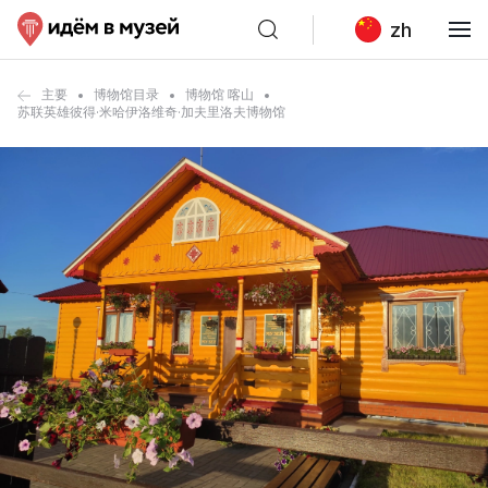
zh
主要
博物馆目录
博物馆 喀山
苏联英雄彼得·米哈伊洛维奇·加夫里洛夫博物馆