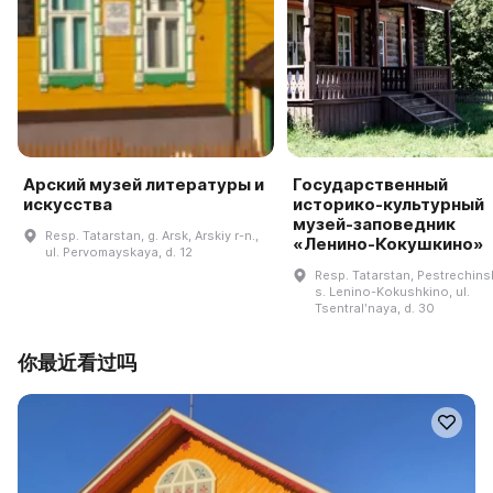
Арский музей литературы и
Государственный
искусства
историко-культурный
музей-заповедник
Resp. Tatarstan, g. Arsk, Arskiy r-n.,
«Ленино-Кокушкино»
ul. Pervomayskaya, d. 12
Resp. Tatarstan, Pestrechinsk
s. Lenino-Kokushkino, ul.
Tsentralʹnaya, d. 30
你最近看过吗