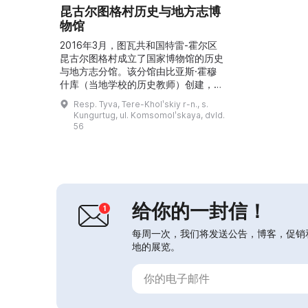
昆古尔图格村历史与地方志博
物馆
2016年3月，图瓦共和国特雷-霍尔区
昆古尔图格村成立了国家博物馆的历史
与地方志分馆。该分馆由比亚斯·霍穆
什库（当地学校的历史教师）创建，他
致力于研究和保存故乡的历史。博物馆
Resp. Tyva, Tere-Kholʹskiy r-n., s.
藏有珍贵展品，其中包括一件古代战士
Kungurtug, ul. Komsomolʹskaya, dvld.
的链甲。丈夫去世后，塞伦玛·舒卢耶
56
夫娜·霍穆什库细心保存并推广他的遗
产。分馆内设有六个展厅：「传统文
化」、「区的历史」、「波尔-巴津要
塞」、「俄罗斯文化」、「区的神圣场
所」。此外，博物馆还举办...
给你的一封信！
每周一次，我们将发送公告，博客，促销
地的展览。