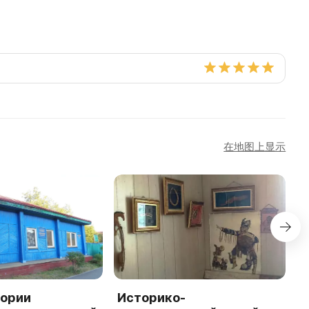
在地图上显示
тории
Историко-
С