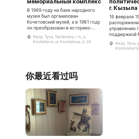
мемориальный комплекс
политиче
г. Кызыла
В 1969 году на базе народного
музея был организован
16 февраля 1
Кочетовский музей, а в 1981 году
распоряжени
он преобразован в историко-
управлению 
мемориальный комплекс в
поддержкой 
Resp. Tyva, Tandinskiy r-n., s.
качестве филиала Национального
культуры, кин
Kochetovo, ul. Kochetova, d. 20
Resp. Tyva, g
музея Республики Тыва. До этого
благодаря у
Komsomolʹsk
м ...
«Мемориал»,
你最近看过吗