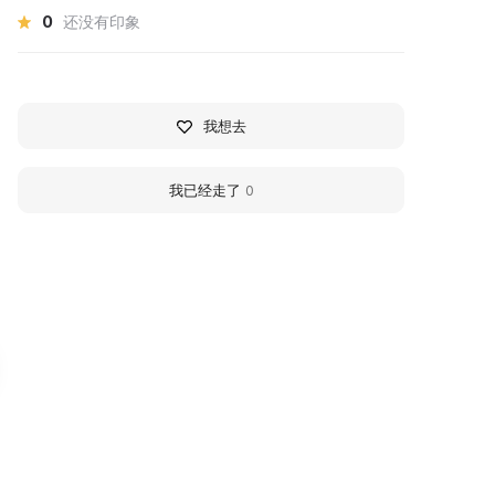
0
还没有印象
我想去
我已经走了
0
кульптурный комплекс
Historical and Local L