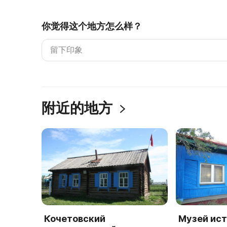
你觉得这个地方怎么样？
附近的地方
Кочетовский
Музей ис