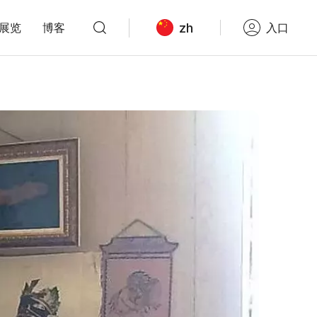
zh
展览
博客
入口