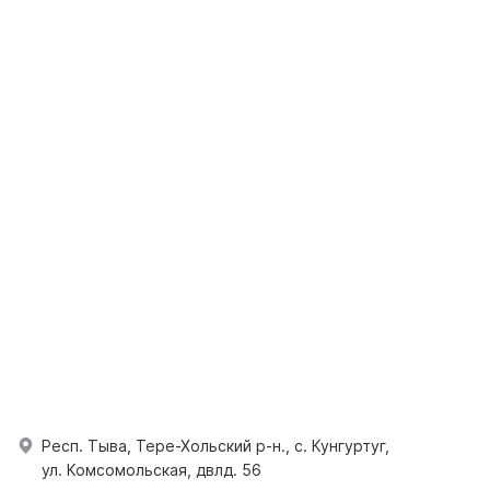
Респ. Тыва, Тере-Хольский р-н., с. Кунгуртуг,
ул. Комсомольская, двлд. 56