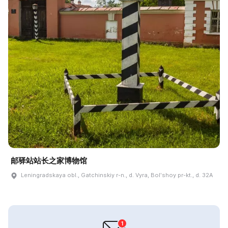
邮驿站站长之家博物馆
Leningradskaya obl., Gatchinskiy r-n., d. Vyra, Bolʹshoy pr-kt., d. 32A