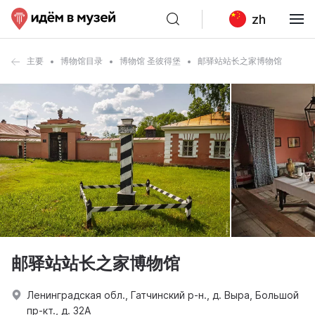
zh
主要
博物馆目录
博物馆 圣彼得堡
邮驿站站长之家博物馆
邮驿站站长之家博物馆
Ленинградская обл., Гатчинский р-н., д. Выра, Большой
пр-кт., д. 32А