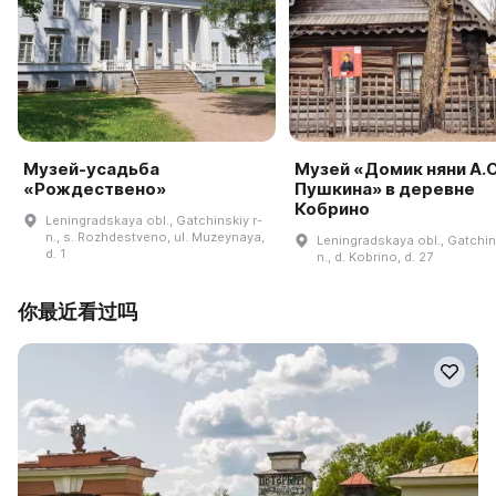
Музей-усадьба
Музей «Домик няни А.С
«Рождествено»
Пушкина» в деревне
Кобрино
Leningradskaya obl., Gatchinskiy r-
n., s. Rozhdestveno, ul. Muzeynaya,
Leningradskaya obl., Gatchin
d. 1
n., d. Kobrino, d. 27
你最近看过吗