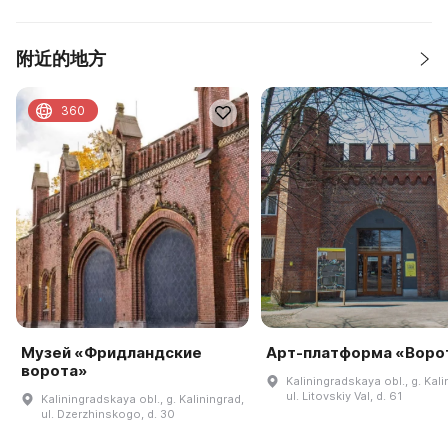
附近的地方
360
Музей «Фридландские
Арт-платформа «Воро
ворота»
Kaliningradskaya obl., g. Kali
ul. Litovskiy Val, d. 61
Kaliningradskaya obl., g. Kaliningrad,
ul. Dzerzhinskogo, d. 30