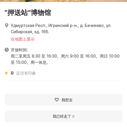
“押送站”博物馆
Удмуртская Респ., Игринский р-н., д. Бачкеево, ул.
Сибирская, зд. 16б.
在地图上显示
开放时间:
周二至周五 8:30 至 16:30。周六 9:00 至 16:00。周日 10:00
至 15:00。周一休息。
0
还没有印象
我想去
我已经走了
0