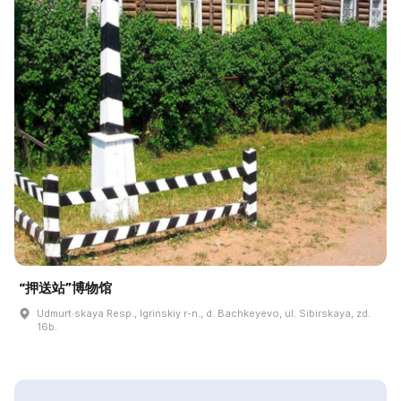
“押送站”博物馆
Udmurt·skaya Resp., Igrinskiy r-n., d. Bachkeyevo, ul. Sibirskaya, zd.
16b.