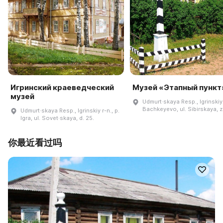
Игринский краеведческий
Музей «Этапный пункт
музей
Udmurt·skaya Resp., Igrinskiy 
Bachkeyevo, ul. Sibirskaya, z
Udmurt·skaya Resp., Igrinskiy r-n., p.
Igra, ul. Sovet·skaya, d. 25.
你最近看过吗