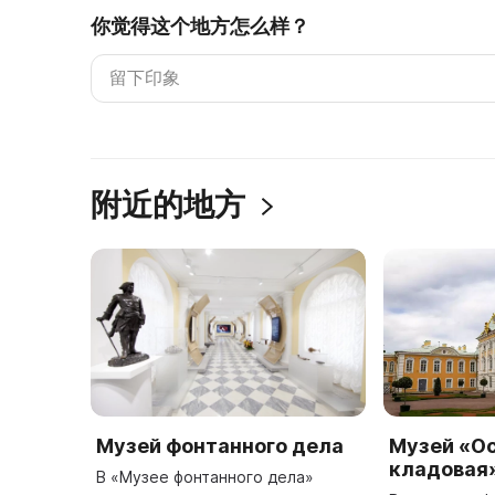
你觉得这个地方怎么样？
附近的地方
Музей фонтанного дела
Музей «О
кладовая
В «Музее фонтанного дела»