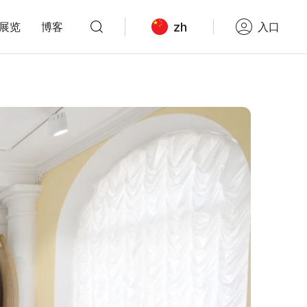
zh
展览
博客
入口