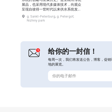
展品，也采用现代多媒体技术，向观众
呈现自彼得一世时代以来供水系统发展
的互动示意。展览中可见历史建筑的照
g. Sankt-Peterburg, g. Petergof,
片、水力设备的零部件，以及喷泉工匠
Nizhniy park
使用的喷嘴与工具。反映彼得霍夫喷泉
在卫国战争后修复情况的文献资料，有
助于理解这一艺术的重要性。...
给你的一封信！
每周一次，我们将发送公告，博客，促销
地的展览。