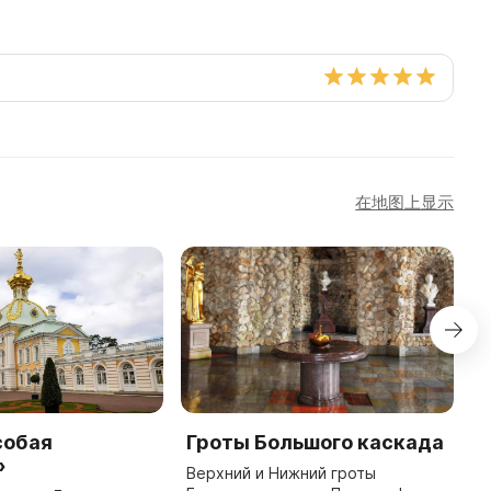
在地图上显示
собая
Гроты Большого каскада
Д
»
Верхний и Нижний гроты
Д