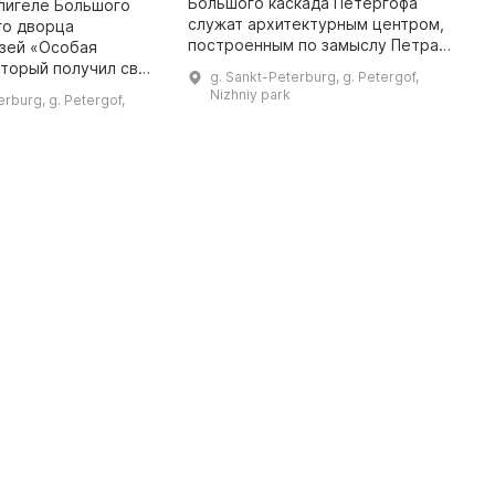
Большого каскада Петергофа
р
лигеле Большого
служат архитектурным центром,
Л
го дворца
построенным по замыслу Петра I.
к
узей «Особая
Они облицованы туфом, а также
г
оторый получил свое
g. Sankt-Peterburg, g. Petergof,
украшены фонтанами, мраморной
з
годаря двуглавому
Nizhniy park
erburg, g. Petergof,
и позолоченной скульптурой. ...
ому орлу,
 купол корпуса.
Данное здание иг ...