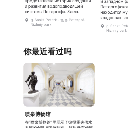
представлена история создания
В западном ф
и развития водоподводящей
Петергофско
системы Петергофа. Здесь
находится м
используются и традиционные
кладовая», к
g. Sankt-Peterburg, g. Petergof,
экспонаты, и современные
название бла
Nizhniy park
g. Sankt-Pet
мультимедийные технологии,
геральдическ
Nizhniy park
чтобы предста ...
увенчающему
你最近看过吗
喷泉博物馆
在“喷泉博物馆”里展示了彼得霍夫供水
系统的创建与发展历史。这里既有传统