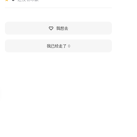
我想去
我已经走了
0
ворец Марли
Дворец Монплезир
ворец Марли назван в честь
«Mon plaisir» в переводе с