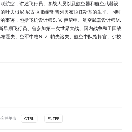
苏联航空，讲述飞行员、参战人员以及航空器和航空武器设
的叶夫根尼·尼古拉耶维奇·普列奥布拉任斯基的生平。同时
事迹，包括飞机设计师S. V. 伊留申、航空武器设计师M.
为俄罗斯早期飞行员、曾参加第一次世界大战、国内战争和卫国战
 F. 奥布霍夫、空军中校N. Z. 帕夫洛夫、航空中队指挥官、少校
择它并单击
CTRL
+
ENTER