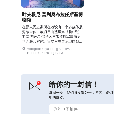
叶夫根尼·普列奥布拉任斯基博
物馆
在原人民之家所在地设有一个多媒体展
览综合体，该项目由基里洛-别洛泽尔
斯基博物馆-保护区与俄罗斯军事历史
学会联合实施。该展旨在展示卫国战争
时期的苏联航空，讲述飞行员、参战人
Vologodskaya obl, g Kirillov, ul
员以及航空器和航空武器设计师的故
Preobrazhenskogo, d 3
事。重点展示了出生并在基里洛夫地区
成长的叶夫根尼·尼古拉耶维奇·普列奥
布拉任斯基的生平。同时还展出与航空
相关的基里洛夫区和沃洛格达州籍人士
的事迹，包括飞机设计师S. V. 伊留
申、航空武器设计师M....
给你的一封信！
每周一次，我们将发送公告，博客，促销
地的展览。