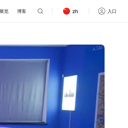
zh
展览
博客
入口