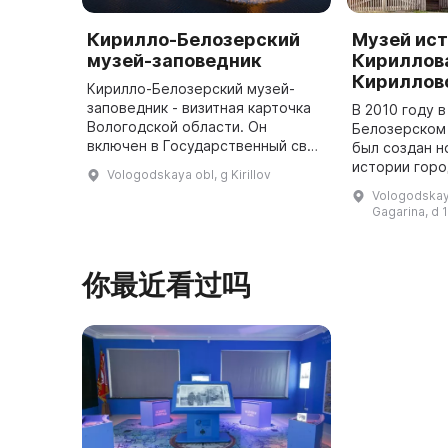
Кирилло-Белозерский
Музей ист
музей-заповедник
Кириллов
Кириллов
Кирилло-Белозерский музей-
заповедник - визитная карточка
В 2010 году 
Вологодской области. Он
Белозерском
включен в Государственный свод
был создан н
особо ценных объектов
истории горо
Vologodskaya obl, g Kirillov
культурного наследия
где располож
Vologodskaya 
Российской Федерации с 1997
музея, был п
Gagarina, d 
года. В музее пре ...
你最近看过吗