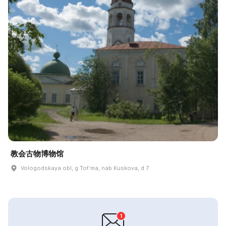
教会古物博物馆
Vologodskaya obl, g Totʹma, nab Kuskova, d 7