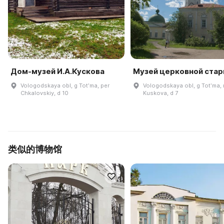
Дом-музей И.А.Кускова
Музей церковной ста
Vologodskaya obl, g Totʹma, per
Vologodskaya obl, g Totʹma,
Chkalovskiy, d 10
Kuskova, d 7
类似的博物馆