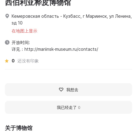
西伯利亚桦皮博物馆
Кемеровская область - Кузбасс, г Мариинск, ул Ленина,
зд 10
在地图上显示
开放时间:
详见：http://mariinsk-museum.ru/contacts/
0
还没有印象
我想去
我已经走了
0
关于博物馆