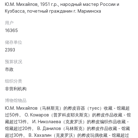
Ю.М. Михайлов, 1951 г.р., народный мастер России и
Кузбасса, почетный гражданин г. Мариинска
用户
16365
储存单位
2393
预算状况
市政
组织分类
非营利机构
博物馆物品
Ю.М. Михайлов（马林斯克）的桦皮容器（туес）收藏 - 馆藏超
过50件。 О. Комаров（普罗科皮耶夫斯克）的桦皮作品收藏 - 馆
藏超过13件。 И. Николаева（克麦罗沃）的桦皮编织作品收藏 -
馆藏超过20件。 В. Данилов（马林斯克）的桦皮作品收藏 - 馆藏
超过30件。 В. Хахалин（克麦罗沃）的桦皮玩偶收藏 - 馆藏超过