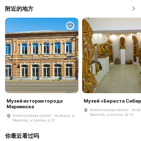
附近的地方
Музей истории города
Музей «Береста Сиби
Мариинска
Kemerovskaya oblastʹ - Kuzb
Mariinsk, ul Lenina, zd 10
Kemerovskaya oblastʹ - Kuzbass, g
Mariinsk, ul Lenina, d 22
你最近看过吗