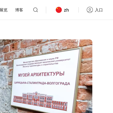
zh
展览
博客
入口