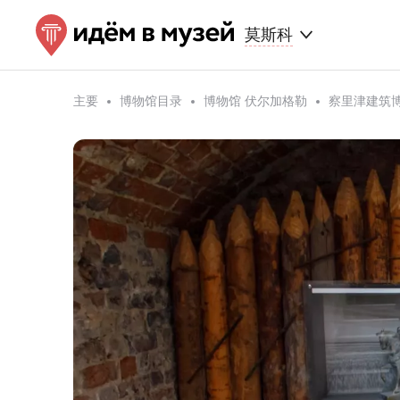
莫斯科
主要
博物馆目录
博物馆 伏尔加格勒
察里津建筑