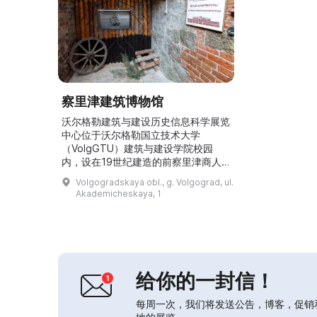
察里津建筑博物馆
沃尔格勒建筑与建设历史信息科学展览
中心位于沃尔格勒国立技术大学
（VolgGTU）建筑与建设学院校园
内，设在19世纪建造的前察里津商人
什利科夫 A.М. 的住宅内。\r\n\r\n地
Volgogradskaya obl., g. Volgograd, ul.
址：沃尔格勒市，学院街（ул.
Akademicheskaya, 1
Академическая）1号（入口从齐奥
尔科夫斯基街（ул. Циолковского）
一侧）。\r\n\r\n参观预约电话：\r\n办
公 96-98-07，手机 +7-903-315...
给你的一封信！
每周一次，我们将发送公告，博客，促销