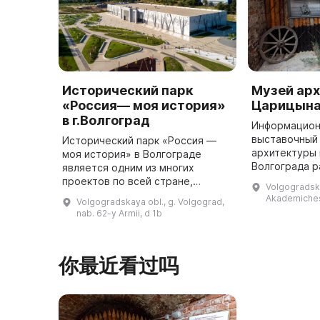
Исторический парк
Музей ар
«Россия— моя история»
Царицын
в г.Волгоград
Информацион
выставочный
Исторический парк «Россия —
архитектуры 
моя история» в Волгограде
Волгограда р
является одним из многих
территории 
проектов по всей стране,
Volgogradska
архитектуры 
подобных ему. Он занимает
Akademiches
Volgogradskaya obl., g. Volgograd,
ВолгГТУ и ра
более семи тысяч квадратных
nab. 62-y Armii, d 1b
метров и может вместить до 600
человек. На ...
你最近看过吗