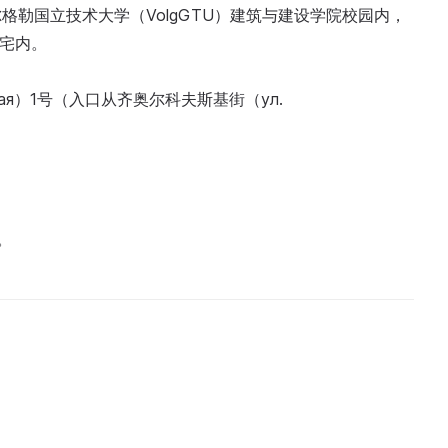
勒国立技术大学（VolgGTU）建筑与建设学院校园内，
住宅内。
еская）1号（入口从齐奥尔科夫斯基街（ул.
。