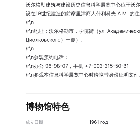
沃尔格勒建筑与建设历史信息科学展览中心位于沃尔格
设在19世纪建造的前察里津商人什利科夫 A.М. 的
\r\n
\r\n地址：沃尔格勒市，学院街（ул. Академич
Циолковского）一侧）。
\r\n
\r\n参观预约电话：
\r\n办公 96-98-07，手机 +7-903-315-50-81
\r\n参观本信息科学展览中心时请携带身份证明文件
博物馆特色
成立日期
1961 год