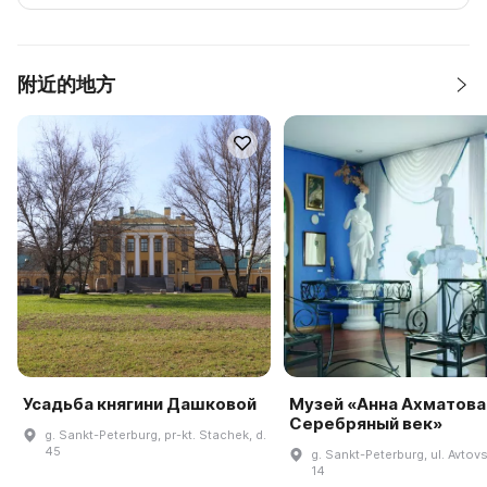
附近的地方
Усадьба княгини Дашковой
Музей «Анна Ахматова
Серебряный век»
g. Sankt-Peterburg, pr-kt. Stachek, d.
45
g. Sankt-Peterburg, ul. Avtovs
14