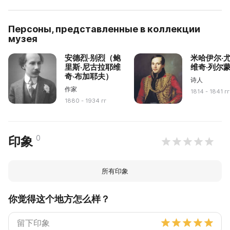
Персоны, представленные в коллекции
музея
安德烈·别烈（鲍
米哈伊尔·
里斯·尼古拉耶维
维奇·列尔
奇·布加耶夫）
诗人
作家
1814 - 1841 гг
1880 - 1934 гг
0
印象
所有印象
你觉得这个地方怎么样？