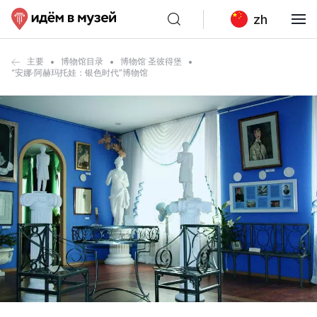
zh
主要
博物馆目录
博物馆 圣彼得堡
“安娜·阿赫玛托娃：银色时代”博物馆