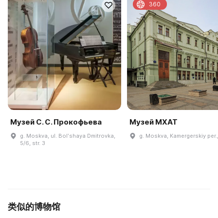
360
Музей С. С. Прокофьева
Музей МХАТ
g. Moskva, ul. Bolʹshaya Dmitrovka,
g. Moskva, Kamergerskiy per.,
5/6, str. 3
类似的博物馆