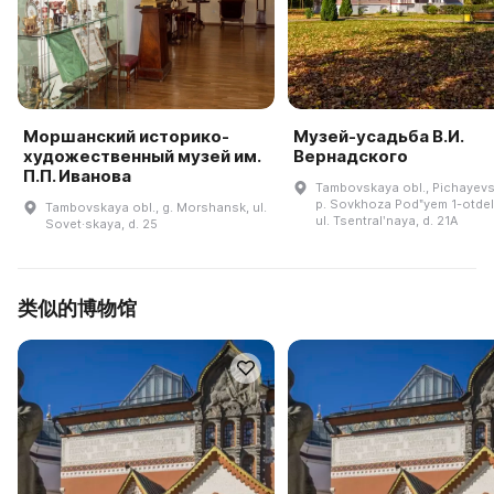
Моршанский историко-
Музей-усадьба В.И.
художественный музей им.
Вернадского
П.П. Иванова
Tambovskaya obl., Pichayevsk
p. Sovkhoza Podʺyem 1-otdel
Tambovskaya obl., g. Morshansk, ul.
ul. Tsentralʹnaya, d. 21A
Sovet·skaya, d. 25
类似的博物馆